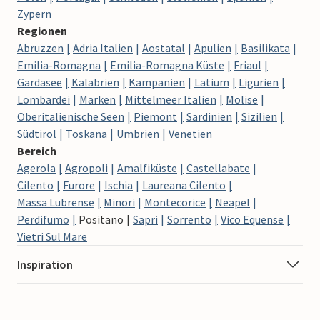
Zypern
Regionen
Abruzzen
Adria Italien
Aostatal
Apulien
Basilikata
Emilia-Romagna
Emilia-Romagna Küste
Friaul
Gardasee
Kalabrien
Kampanien
Latium
Ligurien
Lombardei
Marken
Mittelmeer Italien
Molise
Oberitalienische Seen
Piemont
Sardinien
Sizilien
Südtirol
Toskana
Umbrien
Venetien
Bereich
Agerola
Agropoli
Amalfiküste
Castellabate
Cilento
Furore
Ischia
Laureana Cilento
Massa Lubrense
Minori
Montecorice
Neapel
Perdifumo
Positano
Sapri
Sorrento
Vico Equense
Vietri Sul Mare
Inspiration