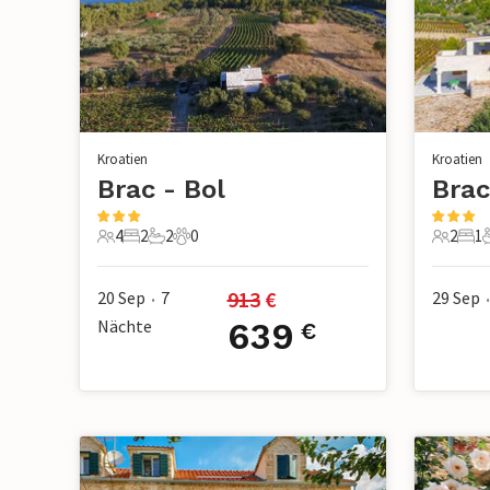
Kroatien
Kroatien
Brac - Bol
Brac
4
2
2
0
2
1
4 Gäste
2 Schlafzimmer
2 Badezimmer
0 Haustiere
2 Gäste
1 S
913
 €
20 Sep
7
29 Sep
•
•
Nächte
639
€