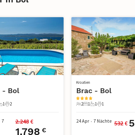
Kroatien
 - Bol
Brac - Bol
1
2
2
1
1
1
chlafzimmer
1 Badezimmer
2 Haustiere
2 Gäste
1 Schlafzimmer
1 Badezimmer
1 Haustier
5
2.248
 €
7
24 Apr
7
Nächte
532
 €
•
1.798
€