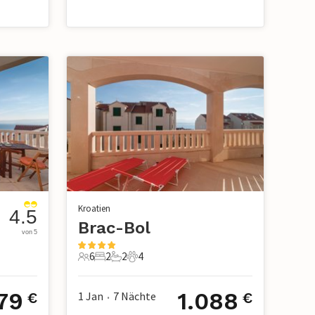
Kroatien
4.5
Brac-Bol
von 5
6
2
2
4
6 Gäste
2 Schlafzimmer
2 Badezimmer
4 Haustiere
79
1.088
1 Jan
7
Nächte
€
€
•