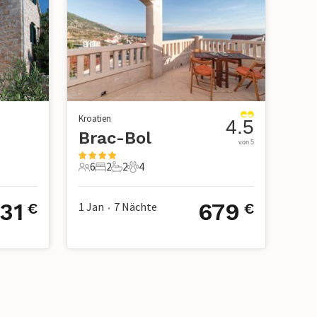
Kroatien
4.5
Brac-Bol
von 5
6
2
2
4
6 Gäste
2 Schlafzimmer
2 Badezimmer
4 Haustiere
31
679
1 Jan
7
Nächte
€
€
•