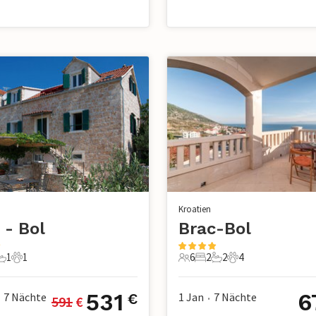
Kroatien
 - Bol
Brac-Bol
1
1
6
2
2
4
chlafzimmer
1 Badezimmer
1 Haustier
6 Gäste
2 Schlafzimmer
2 Badezimmer
4 Haustiere
531
6
7
Nächte
1 Jan
7
Nächte
€
591
 €
•