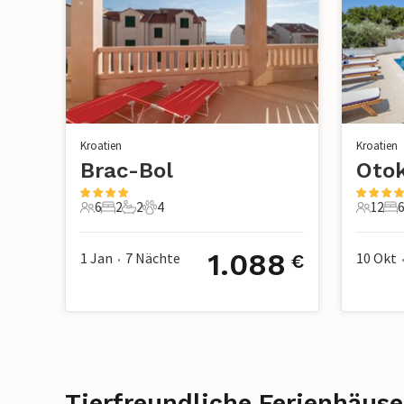
Kroatien
Kroatien
Brac-Bol
Otok
6
2
2
4
12
6
6 Gäste
2 Schlafzimmer
2 Badezimmer
4 Haustiere
12 Gäst
6 
1.088
1 Jan
7
Nächte
10 Okt
€
•
Tierfreundliche Ferienhäuse