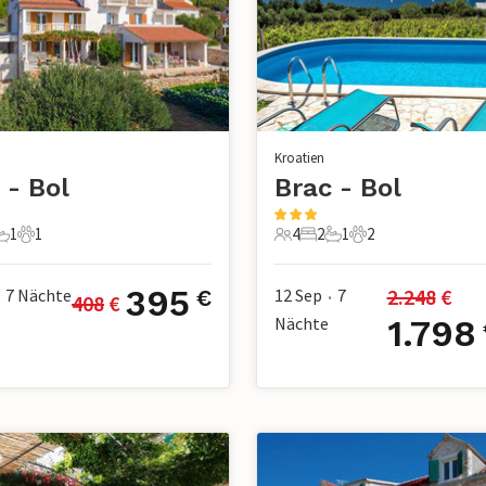
Kroatien
 - Bol
Brac - Bol
1
1
4
2
1
2
chlafzimmer
1 Badezimmer
1 Haustier
4 Gäste
2 Schlafzimmer
1 Badezimmer
2 Haustiere
395
2.248
 €
7
Nächte
12 Sep
7
€
408
 €
•
Nächte
1.798