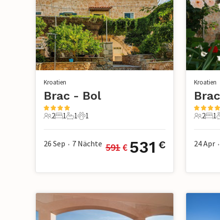
Kroatien
Kroatien
Brac - Bol
Brac
2
1
1
1
2
1
2 Gäste
1 Schlafzimmer
1 Badezimmer
1 Haustier
2 Gäste
1 S
531
26 Sep
7
Nächte
24 Apr
€
591
 €
•
•