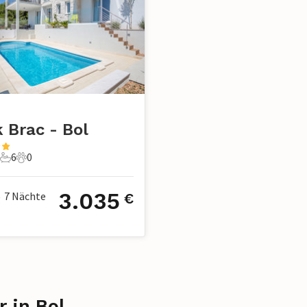
 Brac - Bol
6
0
e
Schlafzimmer
6 Badezimmer
0 Haustiere
3.035
7
Nächte
€
•
r in Bol