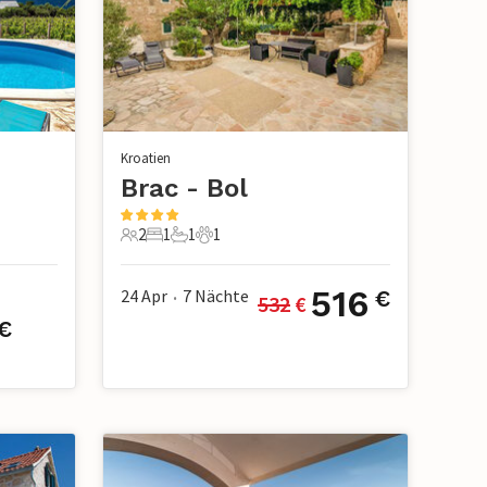
Kroatien
Brac - Bol
2
1
1
1
2 Gäste
1 Schlafzimmer
1 Badezimmer
1 Haustier
516
24 Apr
7
Nächte
€
532
 €
•
€