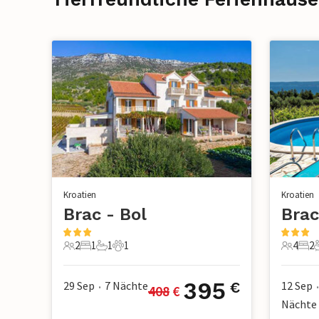
Kroatien
Kroatien
Brac - Bol
Brac
2
1
1
1
4
2
2 Gäste
1 Schlafzimmer
1 Badezimmer
1 Haustier
4 Gäste
2 S
395
29 Sep
7
Nächte
12 Sep
€
408
 €
•
•
Nächte