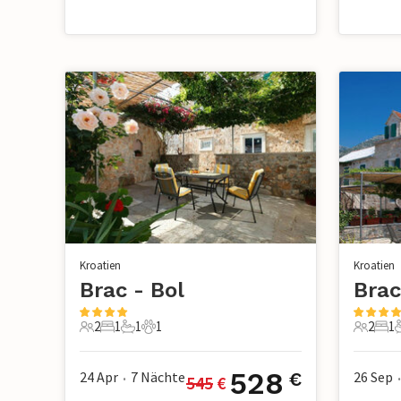
Kroatien
Kroatien
Brac - Bol
Brac
2
1
1
1
2
1
2 Gäste
1 Schlafzimmer
1 Badezimmer
1 Haustier
2 Gäste
1 S
528
24 Apr
7
Nächte
26 Sep
€
545
 €
•
•