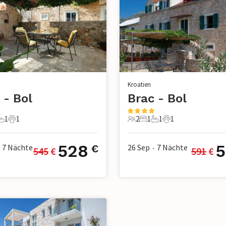
Kroatien
 - Bol
Brac - Bol
1
1
2
1
1
1
chlafzimmer
1 Badezimmer
1 Haustier
2 Gäste
1 Schlafzimmer
1 Badezimmer
1 Haustier
528
5
7
Nächte
26 Sep
7
Nächte
€
545
 €
591
 €
•