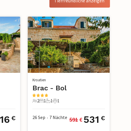
Tierfreundliche anzeigen
Kroatien
Brac - Bol
2
1
1
1
2 Gäste
1 Schlafzimmer
1 Badezimmer
1 Haustier
16
531
26 Sep
7
Nächte
€
€
591
 €
•