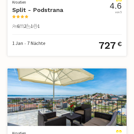
Kroatien
4.6
Split - Podstrana
von 5
6
2
1
1
6 Gäste
2 Schlafzimmer
1 Badezimmer
1 Haustier
727
1 Jan
7
Nächte
€
•
Kroatien