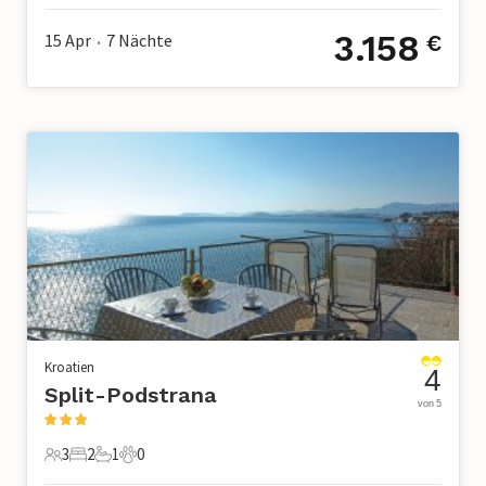
3.158
15 Apr
7
Nächte
€
•
Kroatien
4
Split-Podstrana
von 5
3
2
1
0
3 Gäste
2 Schlafzimmer
1 Badezimmer
0 Haustiere