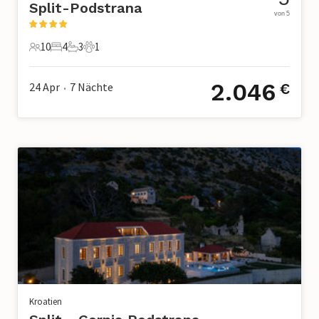
Split-Podstrana
von 5
10
4
3
1
10 Gäste
4 Schlafzimmer
3 Badezimmer
1 Haustier
2.046
24 Apr
7
Nächte
€
•
Kroatien