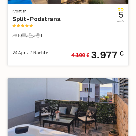
Kroatien
5
Split-Podstrana
von 5
10
5
5
1
10 Gäste
5 Schlafzimmer
5 Badezimmer
1 Haustier
3.977
24 Apr
7
Nächte
€
4.100
 €
•