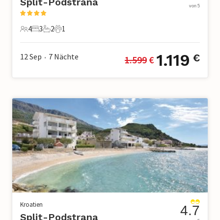
Split-Podstrana
von 5
4
3
2
1
4 Gäste
3 Schlafzimmer
2 Badezimmer
1 Haustier
1.119
12 Sep
7
Nächte
€
1.599
 €
•
Kroatien
4.7
Split-Podstrana