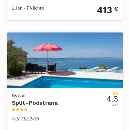
413
1 Jan
7
Nächte
€
•
Kroatien
4.3
Split-Podstrana
von 5
6
3
2
0
6 Gäste
3 Schlafzimmer
2 Badezimmer
0 Haustiere