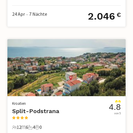
10 Gäste
4 Schlafzimmer
3 Badezimmer
1 Haustier
2.046
24 Apr
7
Nächte
€
•
Kroatien
4.8
Split-Podstrana
von 5
12
6
4
0
12 Gäste
6 Schlafzimmer
4 Badezimmer
0 Haustiere