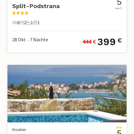
5
Split-Podstrana
von 5
6
2
1
1
6 Gäste
2 Schlafzimmer
1 Badezimmer
1 Haustier
399
28 Okt
7
Nächte
€
444
 €
•
Kroatien
5