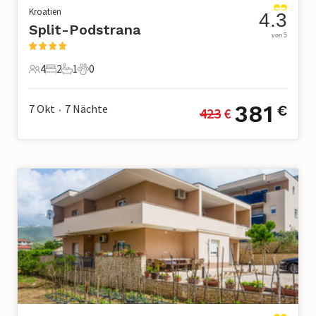
Kroatien
4.3
Split-Podstrana
von 5
4
2
1
0
4 Gäste
2 Schlafzimmer
1 Badezimmer
0 Haustiere
381
7 Okt
7
Nächte
€
423
 €
•