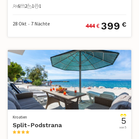
6
2
1
1
6 Gäste
2 Schlafzimmer
1 Badezimmer
1 Haustier
399
28 Okt
7
Nächte
€
444
 €
•
Kroatien
5
Split-Podstrana
von 5