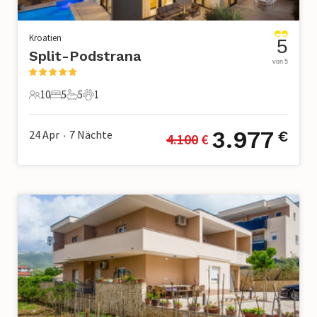
Kroatien
5
Split-Podstrana
von 5
10
5
5
1
10 Gäste
5 Schlafzimmer
5 Badezimmer
1 Haustier
3.977
24 Apr
7
Nächte
€
4.100
 €
•