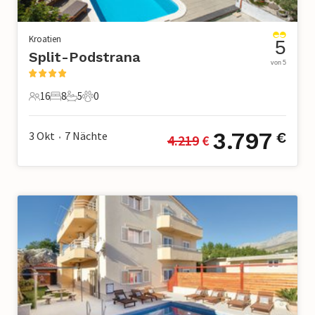
Kroatien
5
Split-Podstrana
von 5
16
8
5
0
16 Gäste
8 Schlafzimmer
5 Badezimmer
0 Haustiere
3.797
3 Okt
7
Nächte
€
4.219
 €
•