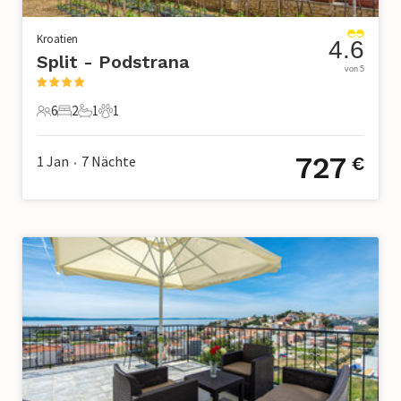
Kroatien
4.6
Split - Podstrana
von 5
6
2
1
1
6 Gäste
2 Schlafzimmer
1 Badezimmer
1 Haustier
727
1 Jan
7
Nächte
€
•