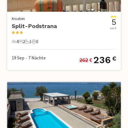
Kroatien
5
Split-Podstrana
von 5
4
2
1
0
4 Gäste
2 Schlafzimmer
1 Badezimmer
0 Haustiere
236
19 Sep
7
Nächte
€
262
 €
•