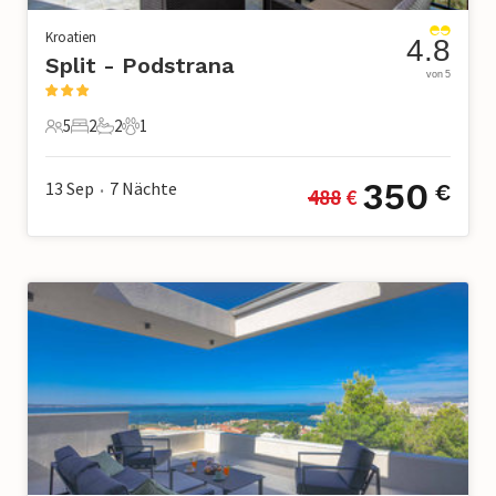
Kroatien
4.8
Split - Podstrana
von 5
5
2
2
1
5 Gäste
2 Schlafzimmer
2 Badezimmer
1 Haustier
350
13 Sep
7
Nächte
€
488
 €
•