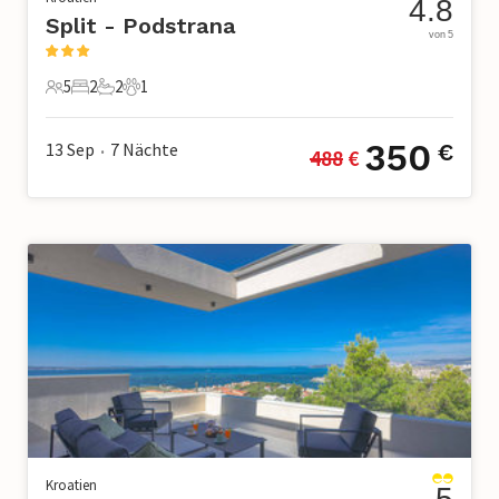
4.8
Split - Podstrana
von 5
5
2
2
1
5 Gäste
2 Schlafzimmer
2 Badezimmer
1 Haustier
350
13 Sep
7
Nächte
€
488
 €
•
Kroatien
5