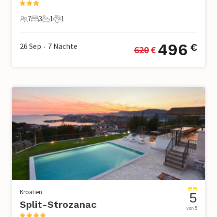
7
3
1
1
7 Gäste
3 Schlafzimmer
1 Badezimmer
1 Haustier
496
26 Sep
7
Nächte
€
620
 €
•
Kroatien
5
Split-Strozanac
von 5