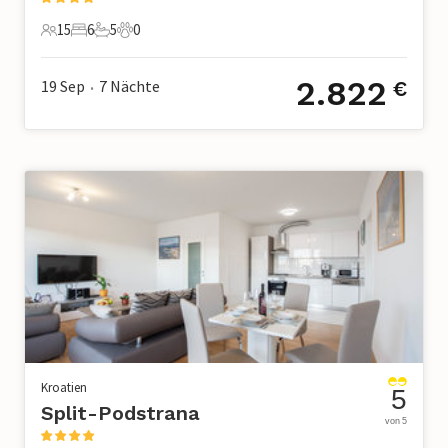
15
6
5
0
15 Gäste
6 Schlafzimmer
5 Badezimmer
0 Haustiere
2.822
19 Sep
7
Nächte
€
•
Kroatien
5
Split-Podstrana
von 5