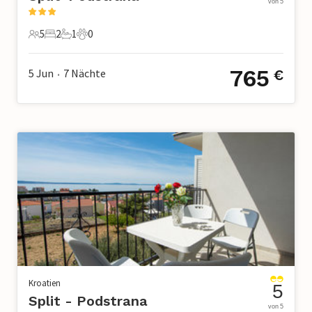
von 5
5
2
1
0
5 Gäste
2 Schlafzimmer
1 Badezimmer
0 Haustiere
765
5 Jun
7
Nächte
€
•
Kroatien
5
Split - Podstrana
von 5