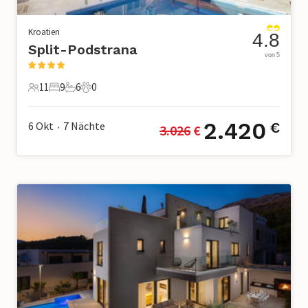
Kroatien
4.8
Split-Podstrana
von 5
11
9
6
0
11 Gäste
9 Schlafzimmer
6 Badezimmer
0 Haustiere
2.420
6 Okt
7
Nächte
€
3.026
 €
•