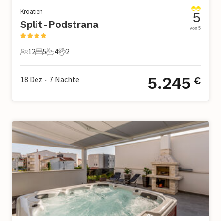
Kroatien
5
Split-Podstrana
von 5
12
5
4
2
12 Gäste
5 Schlafzimmer
4 Badezimmer
2 Haustiere
5.245
18 Dez
7
Nächte
€
•