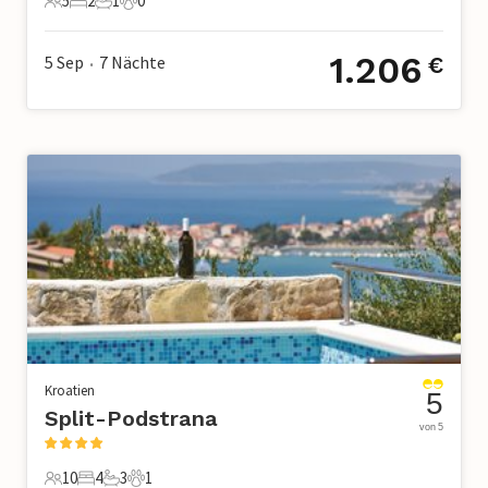
5
2
1
0
5 Gäste
2 Schlafzimmer
1 Badezimmer
0 Haustiere
1.206
5 Sep
7
Nächte
€
•
Kroatien
5
Split-Podstrana
von 5
10
4
3
1