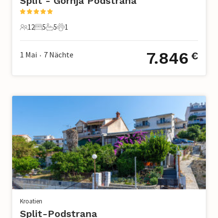
Split - Gornja Podstrana
12
5
5
1
12 Gäste
5 Schlafzimmer
5 Badezimmer
1 Haustier
7.846
1 Mai
7
Nächte
€
•
Kroatien
Split-Podstrana