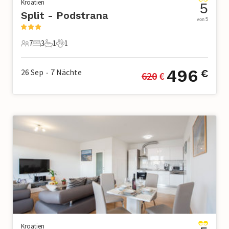
Kroatien
5
Split - Podstrana
von 5
7
3
1
1
7 Gäste
3 Schlafzimmer
1 Badezimmer
1 Haustier
496
26 Sep
7
Nächte
€
620
 €
•
Kroatien