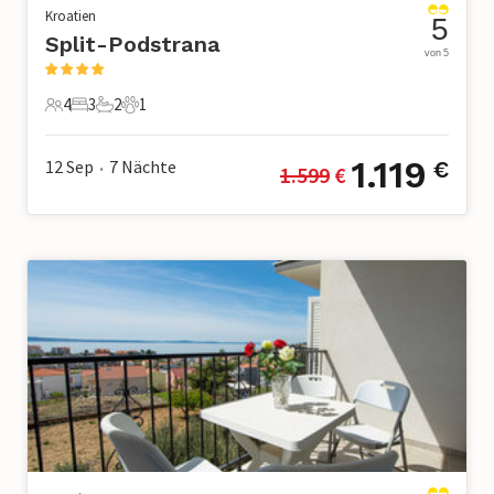
Kroatien
5
Split-Podstrana
von 5
4
3
2
1
4 Gäste
3 Schlafzimmer
2 Badezimmer
1 Haustier
1.119
12 Sep
7
Nächte
€
1.599
 €
•