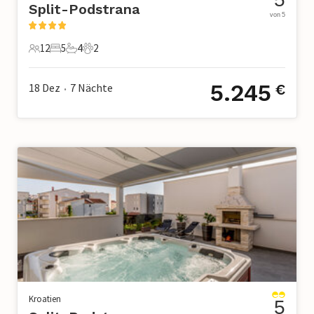
Split-Podstrana
von 5
12
5
4
2
12 Gäste
5 Schlafzimmer
4 Badezimmer
2 Haustiere
5.245
18 Dez
7
Nächte
€
•
Kroatien
5