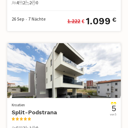
4
2
2
0
4 Gäste
2 Schlafzimmer
2 Badezimmer
0 Haustiere
1.099
26 Sep
7
Nächte
€
1.222
 €
•
Kroatien
5
Split-Podstrana
von 5