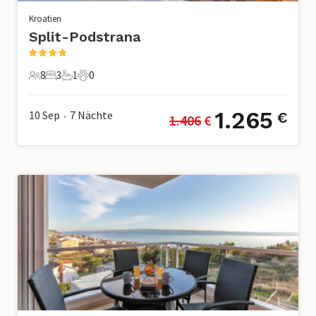
Kroatien
Split-Podstrana
8
3
1
0
8 Gäste
3 Schlafzimmer
1 Badezimmer
0 Haustiere
1.265
10 Sep
7
Nächte
€
1.406
 €
•