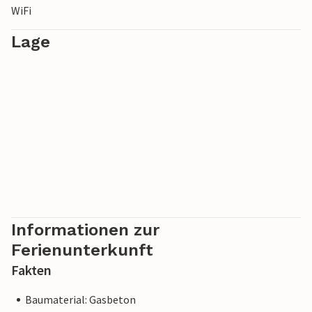
WiFi
und genießen Sie vom Skywalk aus einen
atemberaubenden Blick über die Adria.
Lage
Informationen zur
Ferienunterkunft
Fakten
Baumaterial: Gasbeton