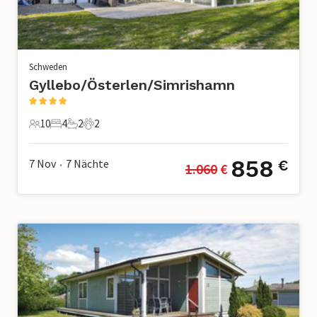
Schweden
Gyllebo/Österlen/Simrishamn
10
4
2
2
10 Gäste
4 Schlafzimmer
2 Badezimmer
2 Haustiere
858
7 Nov
7
Nächte
€
1.060
 €
•