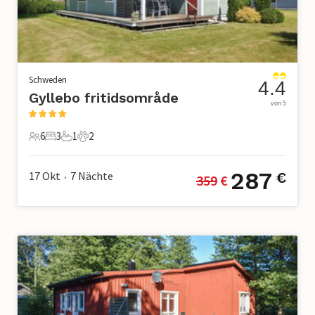
Schweden
4.4
Gyllebo fritidsområde
von 5
6
3
1
2
6 Gäste
3 Schlafzimmer
1 Badezimmer
2 Haustiere
287
17 Okt
7
Nächte
€
359
 €
•