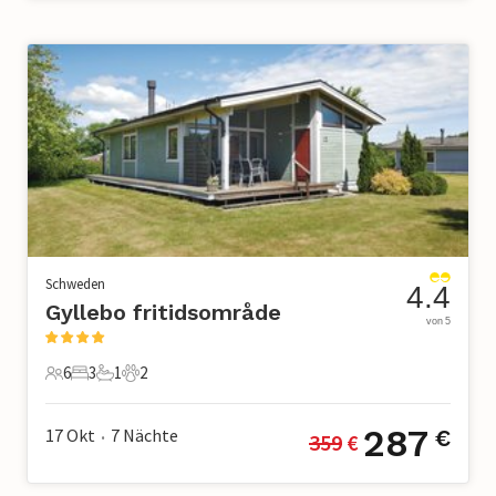
Schweden
4.4
Gyllebo fritidsområde
von 5
6
3
1
2
6 Gäste
3 Schlafzimmer
1 Badezimmer
2 Haustiere
287
17 Okt
7
Nächte
€
359
 €
•