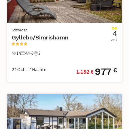
Schweden
4
Gyllebo/Simrishamn
von 5
14
4
3
2
14 Gäste
4 Schlafzimmer
3 Badezimmer
2 Haustiere
977
24 Okt
7
Nächte
€
1.152
 €
•