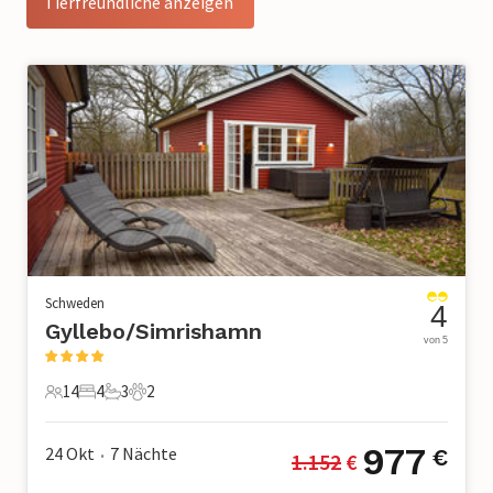
Tierfreundliche anzeigen
Schweden
4
Gyllebo/Simrishamn
von 5
14
4
3
2
14 Gäste
4 Schlafzimmer
3 Badezimmer
2 Haustiere
977
24 Okt
7
Nächte
€
1.152
 €
•