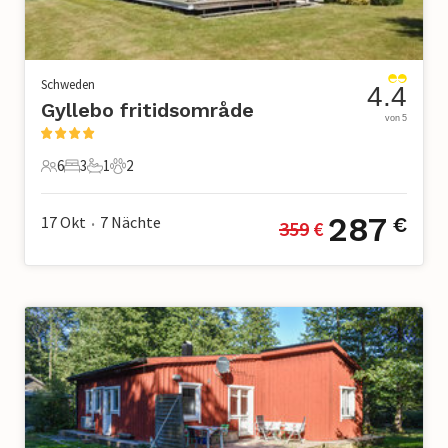
Schweden
4.4
Gyllebo fritidsområde
von 5
6
3
1
2
6 Gäste
3 Schlafzimmer
1 Badezimmer
2 Haustiere
287
17 Okt
7
Nächte
€
359
 €
•