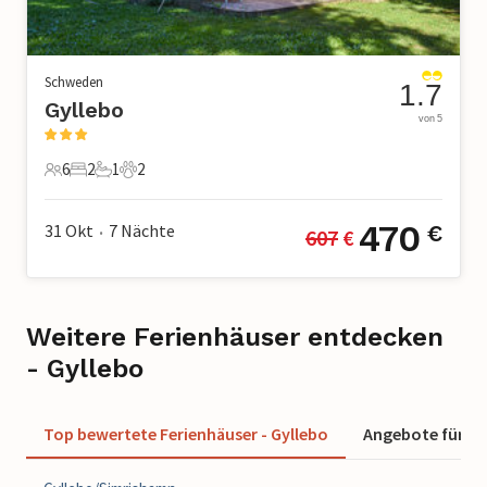
Schweden
1.7
Gyllebo
von 5
6
2
1
2
6 Gäste
2 Schlafzimmer
1 Badezimmer
2 Haustiere
470
31 Okt
7
Nächte
€
607
 €
•
Weitere Ferienhäuser entdecken
- Gyllebo
Top bewertete Ferienhäuser - Gyllebo
Angebote für Fe