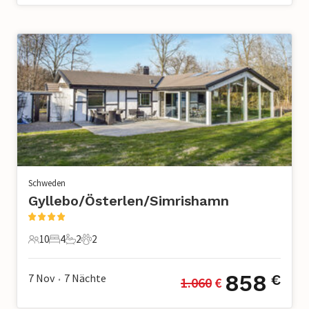
Schweden
Gyllebo/Österlen/Simrishamn
10
4
2
2
10 Gäste
4 Schlafzimmer
2 Badezimmer
2 Haustiere
858
7 Nov
7
Nächte
€
1.060
 €
•