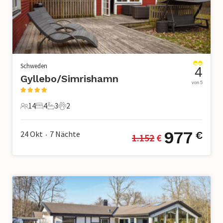
Schweden
4
Gyllebo/Simrishamn
von 5
14
4
3
2
14 Gäste
4 Schlafzimmer
3 Badezimmer
2 Haustiere
977
24 Okt
7
Nächte
€
1.152
 €
•