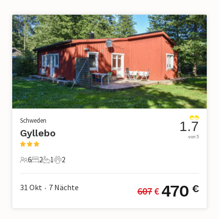
Schweden
1.7
Gyllebo
von 5
6
2
1
2
6 Gäste
2 Schlafzimmer
1 Badezimmer
2 Haustiere
470
31 Okt
7
Nächte
€
607
 €
•