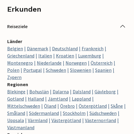
Erkunden
Reiseziele
Länder
Belgien
Dänemark
Deutschland
Frankreich
Griechenland
Italien
Kroatien
Luxemburg
Montenegro
Niederlande
Norwegen
Österreich
Polen
Portugal
Schweden
Slowenien
Spanien
Zypern
Regionen
Blekinge
Bohuslän
Dalarna
Dalsland
Gävleborg
Gotland
Halland
Jämtland
Lappland
Mittelschweden
Öland
Örebro
Östergötland
Skåne
Småland
Södermanland
Stockholm
Südschweden
Uppsala
Värmland
Västergötland
Västernorrland
Västmanland