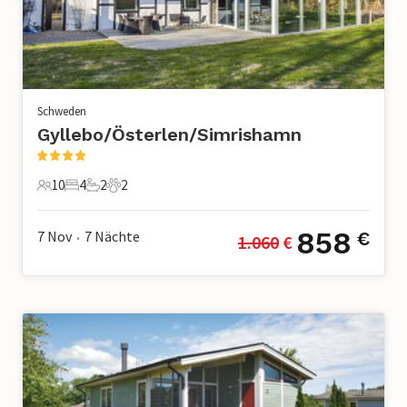
Schweden
Gyllebo/Österlen/Simrishamn
10
4
2
2
10 Gäste
4 Schlafzimmer
2 Badezimmer
2 Haustiere
858
7 Nov
7
Nächte
€
1.060
 €
•