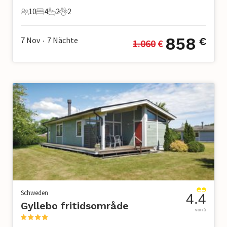
10
4
2
2
10 Gäste
4 Schlafzimmer
2 Badezimmer
2 Haustiere
858
7 Nov
7
Nächte
€
1.060
 €
•
Schweden
4.4
Gyllebo fritidsområde
von 5