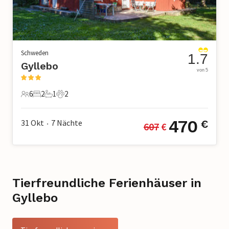
Schweden
1.7
Gyllebo
von 5
6
2
1
2
6 Gäste
2 Schlafzimmer
1 Badezimmer
2 Haustiere
470
31 Okt
7
Nächte
€
607
 €
•
Tierfreundliche Ferienhäuser in
Gyllebo