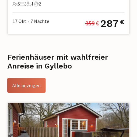
6
3
1
2
6 Gäste
3 Schlafzimmer
1 Badezimmer
2 Haustiere
287
17 Okt
7
Nächte
€
359
 €
•
Ferienhäuser mit wahlfreier
Anreise in Gyllebo
Alle anzeigen