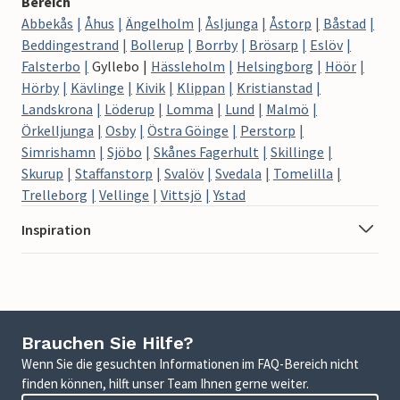
Bereich
Abbekås
Åhus
Ängelholm
Åsljunga
Åstorp
Båstad
Beddingestrand
Bollerup
Borrby
Brösarp
Eslöv
Falsterbo
Gyllebo
Hässleholm
Helsingborg
Höör
Hörby
Kävlinge
Kivik
Klippan
Kristianstad
Landskrona
Löderup
Lomma
Lund
Malmö
Örkelljunga
Osby
Östra Göinge
Perstorp
Simrishamn
Sjöbo
Skånes Fagerhult
Skillinge
Skurup
Staffanstorp
Svalöv
Svedala
Tomelilla
Trelleborg
Vellinge
Vittsjö
Ystad
Inspiration
Brauchen Sie Hilfe?
Wenn Sie die gesuchten Informationen im FAQ-Bereich nicht
finden können, hilft unser Team Ihnen gerne weiter.