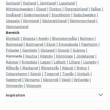
Gotland
Halland
Jämtland
Lappland
Mittelschweden
Öland
Örebro
Östergötland
Skåne
Småland
Södermanland
Stockholm
Südschweden
Uppsala
Värmland
Västergötland
Västernorrland
Västmanland
Bereich
Älmhult
Alvesta
Aneby
Blomstermåla
Bolmen
Bolmstad
Bottnaryd
Eksjö
Emmaboda
Figeholm
Fröseke
Gamleby
Gislaved
Gnosjö
Gränna
Hamneda
Hestra
Högsby
Hölminge
Jönköping
Kalmar
Kristdala
Lagan
Lidhult
Lillarp
Ljungby
Målerås
Markaryd
Mönsterås
Nässjö
Nybro
Oskarshamn
Sävsjö
Tingsryd
Tranås
Urshult
Vaggeryd
Värnamo
Västervik
Växjö
Vetlanda
Vimmerby
Virserum
Inspiration