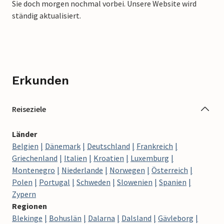
Sie doch morgen nochmal vorbei. Unsere Website wird
ständig aktualisiert.
Erkunden
Reiseziele
Länder
Belgien
Dänemark
Deutschland
Frankreich
Griechenland
Italien
Kroatien
Luxemburg
Montenegro
Niederlande
Norwegen
Österreich
Polen
Portugal
Schweden
Slowenien
Spanien
Zypern
Regionen
Blekinge
Bohuslän
Dalarna
Dalsland
Gävleborg