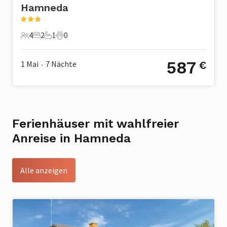
Hamneda
4
2
1
0
4 Gäste
2 Schlafzimmer
1 Badezimmer
0 Haustiere
587
1 Mai
7
Nächte
€
•
Ferienhäuser mit wahlfreier
Anreise in Hamneda
Alle anzeigen