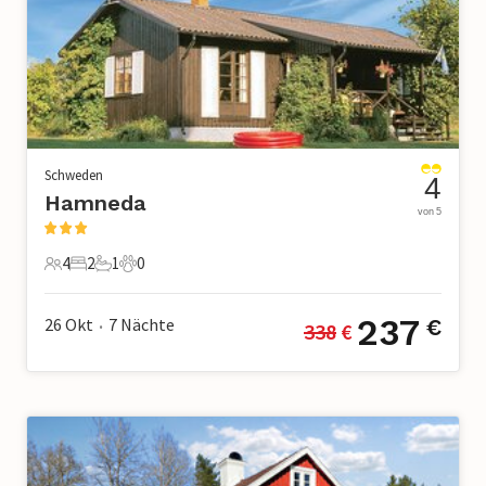
Schweden
4
Hamneda
von 5
4
2
1
0
4 Gäste
2 Schlafzimmer
1 Badezimmer
0 Haustiere
237
26 Okt
7
Nächte
€
338
 €
•