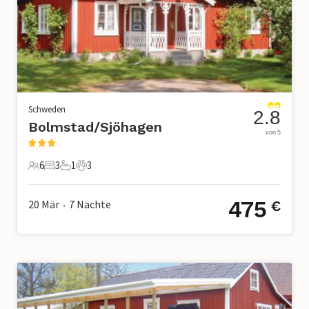
Schweden
2.8
Bolmstad/Sjöhagen
von 5
6
3
1
3
6 Gäste
3 Schlafzimmer
1 Badezimmer
3 Haustiere
475
20 Mär
7
Nächte
€
•