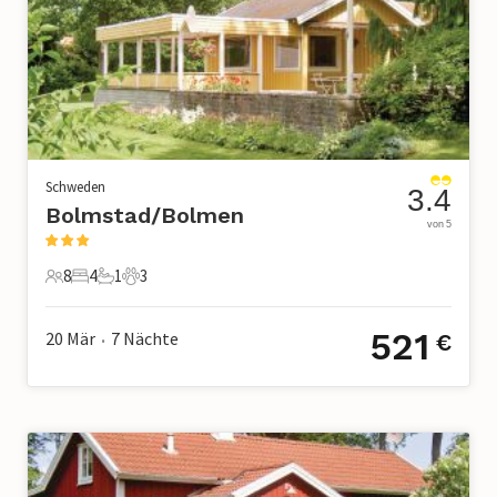
Schweden
3.4
Bolmstad/Bolmen
von 5
8
4
1
3
8 Gäste
4 Schlafzimmer
1 Badezimmer
3 Haustiere
521
20 Mär
7
Nächte
€
•