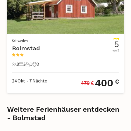
Schweden
5
Bolmstad
von 5
8
3
1
3
8 Gäste
3 Schlafzimmer
1 Badezimmer
3 Haustiere
400
24 Okt
7
Nächte
€
479
 €
•
Weitere Ferienhäuser entdecken
- Bolmstad