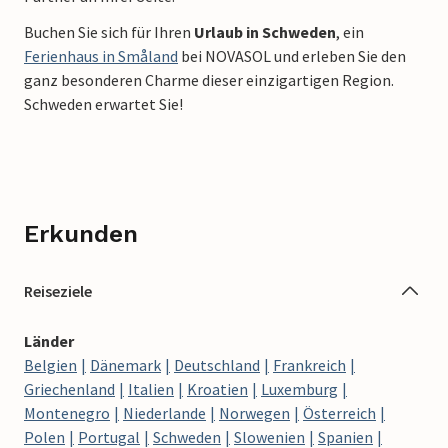
Buchen Sie sich für Ihren
Urlaub in Schweden
, ein
Ferienhaus in Småland
bei NOVASOL und erleben Sie den
ganz besonderen Charme dieser einzigartigen Region.
Schweden erwartet Sie!
Erkunden
Reiseziele
Länder
Belgien
Dänemark
Deutschland
Frankreich
Griechenland
Italien
Kroatien
Luxemburg
Montenegro
Niederlande
Norwegen
Österreich
Polen
Portugal
Schweden
Slowenien
Spanien