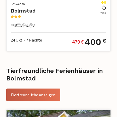
Schweden
5
Bolmstad
von 5
8
3
1
3
8 Gäste
3 Schlafzimmer
1 Badezimmer
3 Haustiere
400
24 Okt
7
Nächte
€
479
 €
•
Tierfreundliche Ferienhäuser in
Bolmstad
Tierfreundliche anzeigen