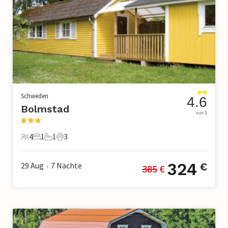
Schweden
4.6
Bolmstad
von 5
4
1
1
3
4 Gäste
1 Schlafzimmer
1 Badezimmer
3 Haustiere
324
29 Aug
7
Nächte
€
385
 €
•