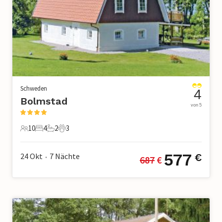
Schweden
4
Bolmstad
von 5
10
4
2
3
10 Gäste
4 Schlafzimmer
2 Badezimmer
3 Haustiere
577
24 Okt
7
Nächte
€
687
 €
•