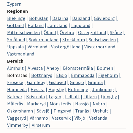
Zypern
Regionen
Blekinge
Bohuslän
Dalarna
Dalsland
Gävleborg
Gotland
Halland
Jämtland
Lappland
Mittelschweden
Öland
Örebro
Östergötland
Skåne
Småland
Södermanland
Stockholm
Südschweden
Uppsala
Värmland
Västergötland
Västernorrland
Västmanland
Bereich
Älmhult
Alvesta
Aneby
Blomstermåla
Bolmen
Bolmstad
Bottnaryd
Eksjö
Emmaboda
Figeholm
Fröseke
Gamleby
Gislaved
Gnosjö
Gränna
Hamneda
Hestra
Högsby
Hölminge
Jönköping
Kalmar
Kristdala
Lagan
Lidhult
Lillarp
Ljungby
Målerås
Markaryd
Mönsterås
Nässjö
Nybro
Oskarshamn
Sävsjö
Tingsryd
Tranås
Urshult
Vaggeryd
Värnamo
Västervik
Växjö
Vetlanda
Vimmerby
Virserum