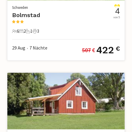
Schweden
4
Bolmstad
von 5
6
2
1
3
6 Gäste
2 Schlafzimmer
1 Badezimmer
3 Haustiere
422
29 Aug
7
Nächte
€
507
 €
•