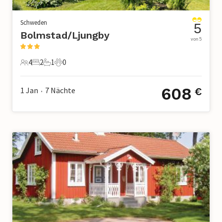
Schweden
5
Bolmstad/Ljungby
von 5
4
2
1
0
4 Gäste
2 Schlafzimmer
1 Badezimmer
0 Haustiere
608
1 Jan
7
Nächte
€
•