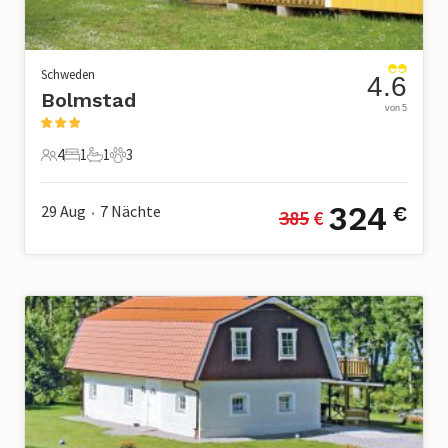
Schweden
4.6
Bolmstad
von 5
4
1
1
3
4 Gäste
1 Schlafzimmer
1 Badezimmer
3 Haustiere
324
29 Aug
7
Nächte
€
385
 €
•