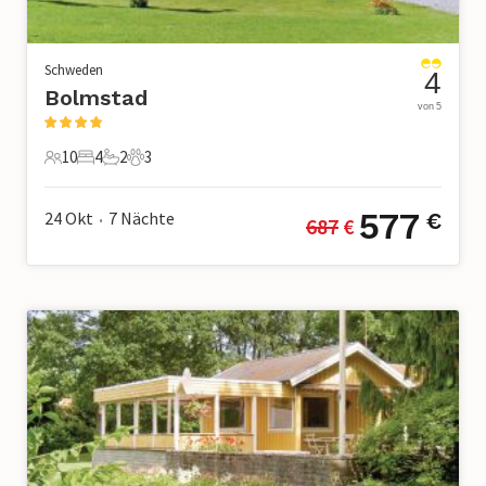
Schweden
4
Bolmstad
von 5
10
4
2
3
10 Gäste
4 Schlafzimmer
2 Badezimmer
3 Haustiere
577
24 Okt
7
Nächte
€
687
 €
•