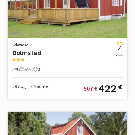
Schweden
4
Bolmstad
von 5
6
2
1
3
6 Gäste
2 Schlafzimmer
1 Badezimmer
3 Haustiere
422
29 Aug
7
Nächte
€
507
 €
•