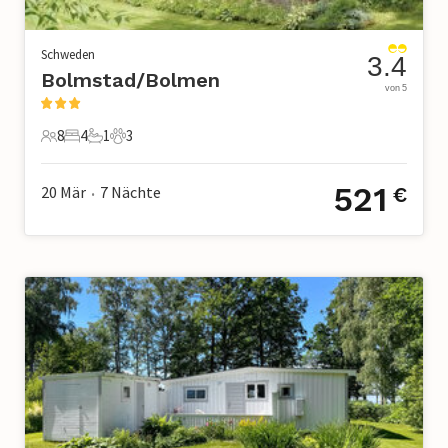
Schweden
3.4
Bolmstad/Bolmen
von 5
8
4
1
3
8 Gäste
4 Schlafzimmer
1 Badezimmer
3 Haustiere
521
20 Mär
7
Nächte
€
•