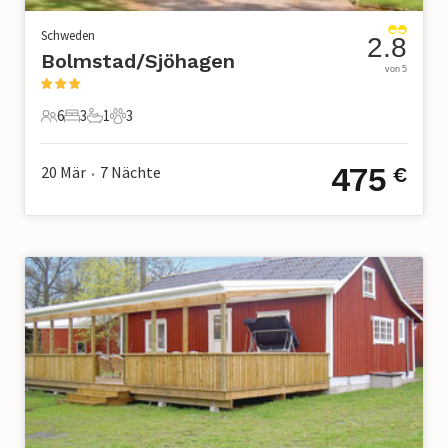
Schweden
2.8
Bolmstad/Sjöhagen
von 5
6
3
1
3
6 Gäste
3 Schlafzimmer
1 Badezimmer
3 Haustiere
475
20 Mär
7
Nächte
€
•