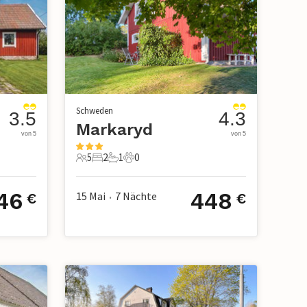
Schweden
3.5
4.3
Markaryd
von 5
von 5
5
2
1
0
5 Gäste
2 Schlafzimmer
1 Badezimmer
0 Haustiere
46
448
15 Mai
7
Nächte
€
€
•