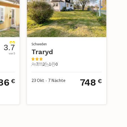
Schweden
3.7
Traryd
von 5
7
2
1
0
7 Gäste
2 Schlafzimmer
1 Badezimmer
0 Haustiere
86
748
23 Okt
7
Nächte
€
€
•