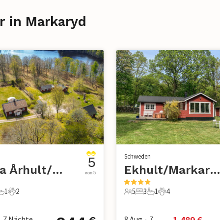
r in Markaryd
n
Schweden
5
Norra Århult/Markaryd
Ekhult/Markary
von 5
1
2
5
3
1
4
chlafzimmer
1 Badezimmer
2 Haustiere
5 Gäste
3 Schlafzimmer
1 Badezimmer
4 Haustiere
1.489
 €
7
Nächte
8 Aug
7
•
•