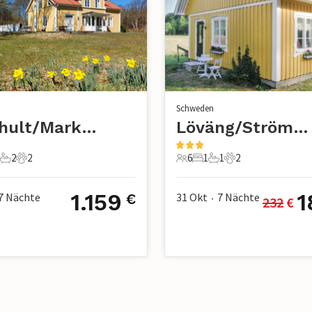
n
Schweden
Lindhult/Markaryd
Löväng/Strömsnäsbruk
2
2
6
1
1
2
e
Schlafzimmer
2 Badezimmer
2 Haustiere
6 Gäste
1 Schlafzimmer
1 Badezimmer
2 Haustiere
1.159
1
7
Nächte
31 Okt
7
Nächte
€
232
 €
•