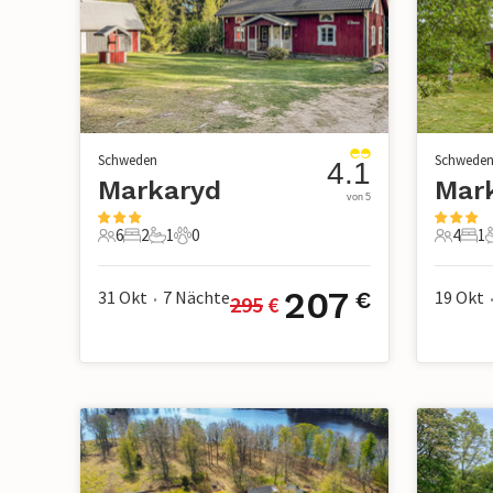
Schweden
Schwede
4.1
Markaryd
Mar
von 5
6
2
1
0
4
1
6 Gäste
2 Schlafzimmer
1 Badezimmer
0 Haustiere
4 Gäste
1 S
207
31 Okt
7
Nächte
19 Okt
€
295
 €
•