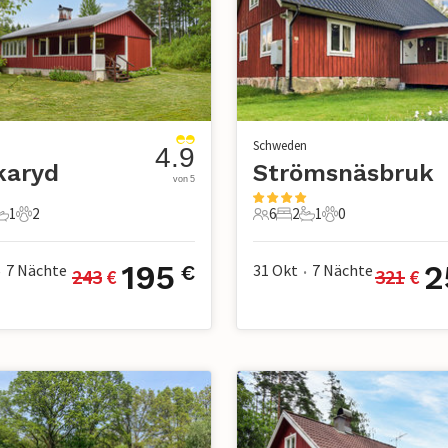
n
Schweden
4.9
karyd
Strömsnäsbruk
von 5
1
2
6
2
1
0
chlafzimmer
1 Badezimmer
2 Haustiere
6 Gäste
2 Schlafzimmer
1 Badezimmer
0 Haustiere
195
2
7
Nächte
31 Okt
7
Nächte
€
243
 €
321
 €
•
•