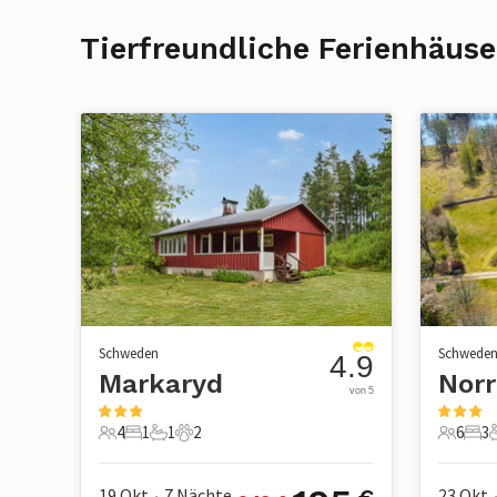
Tierfreundliche Ferienhäuse
Schweden
Schwede
4.9
Markaryd
von 5
4
1
1
2
6
3
4 Gäste
1 Schlafzimmer
1 Badezimmer
2 Haustiere
6 Gäste
3 S
19 Okt
7
Nächte
23 Okt
•