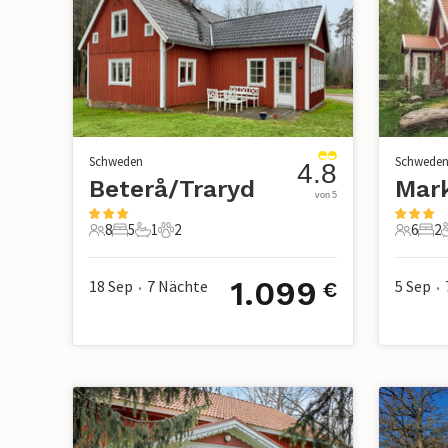
Schweden
Schwede
4.8
Beterå/Traryd
Mar
von 5
8
5
1
2
6
2
8 Gäste
5 Schlafzimmer
1 Badezimmer
2 Haustiere
6 Gäste
2 S
1.099
18 Sep
7
Nächte
5 Sep
€
•
•