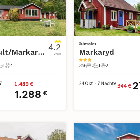
n
Schweden
4.2
Ekhult/Markaryd
Markaryd
von 5
1
4
6
2
1
2
chlafzimmer
1 Badezimmer
4 Haustiere
6 Gäste
2 Schlafzimmer
1 Badezimmer
2 Haustiere
2
1.489
 €
7
24 Okt
7
Nächte
344
 €
•
1.288
€