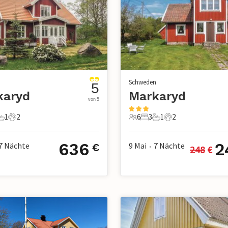
n
Schweden
5
karyd
Markaryd
von 5
1
2
6
3
1
2
chlafzimmer
1 Badezimmer
2 Haustiere
6 Gäste
3 Schlafzimmer
1 Badezimmer
2 Haustiere
636
2
7
Nächte
9 Mai
7
Nächte
€
248
 €
•