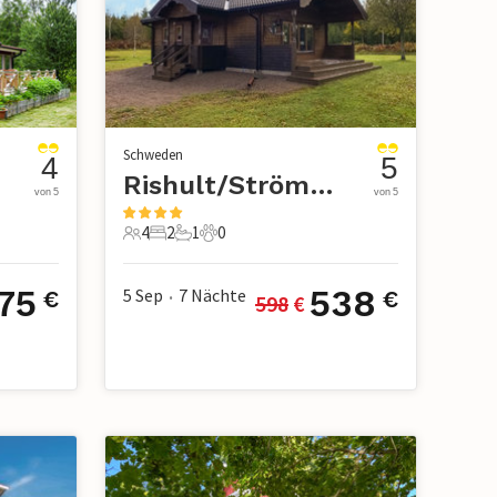
Schweden
4
5
Rishult/Strömsnäsbruk
von 5
von 5
4
2
1
0
4 Gäste
2 Schlafzimmer
1 Badezimmer
0 Haustiere
75
538
5 Sep
7
Nächte
€
€
598
 €
•