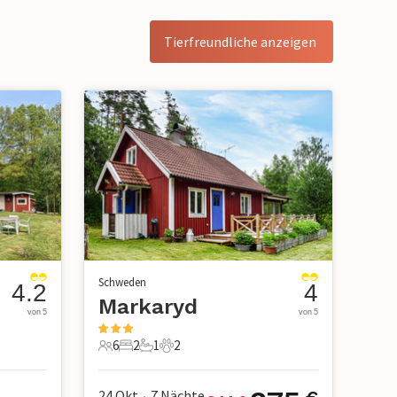
Tierfreundliche anzeigen
Schweden
4.2
4
d
Markaryd
von 5
von 5
6
2
1
2
6 Gäste
2 Schlafzimmer
1 Badezimmer
2 Haustiere
24 Okt
7
Nächte
•