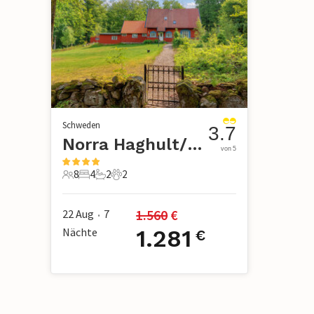
Schweden
3.7
Norra Haghult/Markaryd
von 5
8
4
2
2
8 Gäste
4 Schlafzimmer
2 Badezimmer
2 Haustiere
1.560
 €
22 Aug
7
•
Nächte
1.281
€