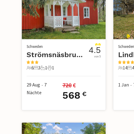
Schweden
Schwede
4.5
Strömsnäsbruk/Markaryd
von 5
6
3
1
1
14
4
6 Gäste
3 Schlafzimmer
1 Badezimmer
1 Haustier
14 Gäst
4 
720
 €
29 Aug
7
1 Jan
•
•
Nächte
568
€