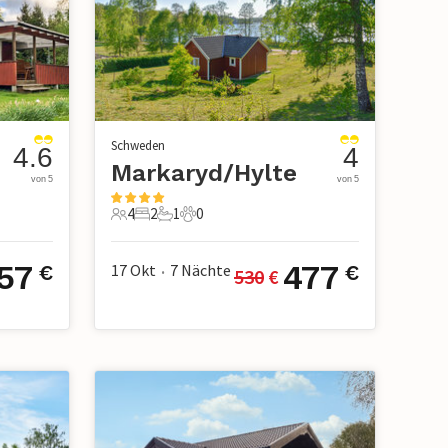
Schweden
4.6
4
Markaryd/Hylte
von 5
von 5
4
2
1
0
4 Gäste
2 Schlafzimmer
1 Badezimmer
0 Haustiere
57
477
17 Okt
7
Nächte
€
€
530
 €
•