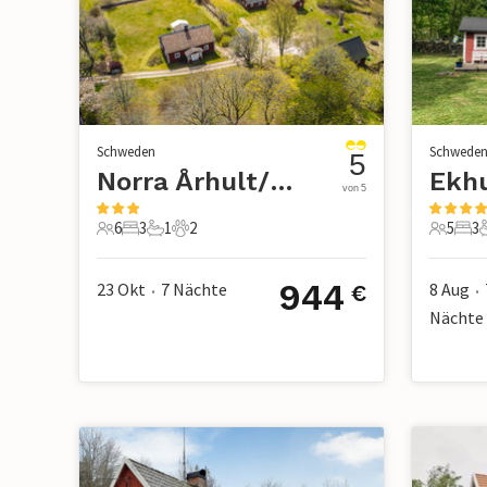
Schweden
Schwede
5
Norra Århult/Markaryd
von 5
6
3
1
2
5
3
6 Gäste
3 Schlafzimmer
1 Badezimmer
2 Haustiere
5 Gäste
3 S
944
23 Okt
7
Nächte
8 Aug
€
•
•
Nächte