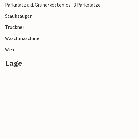
Parkplatz a.d. Grund/kostenlos : 3 Parkplätze
diesem einladenden Ferienhaus.
Staubsauger
Trockner
Waschmaschine
WiFi
Lage