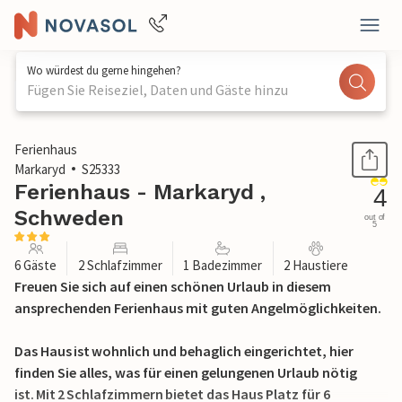
Wo würdest du gerne hingehen?
Fügen Sie Reiseziel, Daten und Gäste hinzu
1 / 29
Ferienhaus
Markaryd
S25333
Ferienhaus - Markaryd ,
4
Schweden
out of
5
6 Gäste
2 Schlafzimmer
1 Badezimmer
2 Haustiere
Freuen Sie sich auf einen schönen Urlaub in diesem
ansprechenden Ferienhaus mit guten Angelmöglichkeiten.
Das Haus ist wohnlich und behaglich eingerichtet, hier
finden Sie alles, was für einen gelungenen Urlaub nötig
ist. Mit 2 Schlafzimmern bietet das Haus Platz für 6