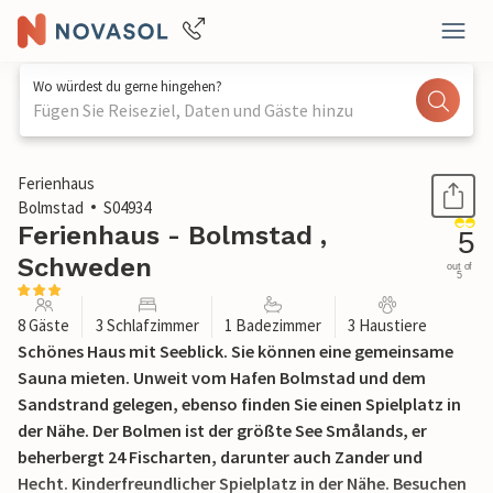
Wo würdest du gerne hingehen?
Fügen Sie Reiseziel, Daten und Gäste hinzu
1 / 14
Ferienhaus
Bolmstad
S04934
Ferienhaus - Bolmstad ,
5
Schweden
out of
5
8 Gäste
3 Schlafzimmer
1 Badezimmer
3 Haustiere
Schönes Haus mit Seeblick. Sie können eine gemeinsame
Sauna mieten. Unweit vom Hafen Bolmstad und dem
Sandstrand gelegen, ebenso finden Sie einen Spielplatz in
der Nähe. Der Bolmen ist der größte See Smålands, er
beherbergt 24 Fischarten, darunter auch Zander und
Hecht. Kinderfreundlicher Spielplatz in der Nähe. Besuchen