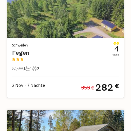
Schweden
4
Fegen
von 5
5
1
1
2
5 Gäste
1 Schlafzimmer
1 Badezimmer
2 Haustiere
282
2 Nov
7
Nächte
€
353
 €
•