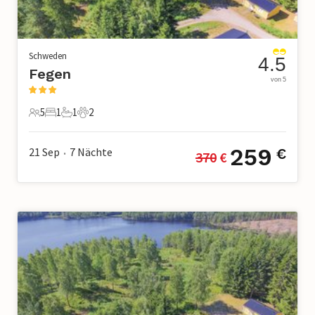
Schweden
4.5
Fegen
von 5
5
1
1
2
5 Gäste
1 Schlafzimmer
1 Badezimmer
2 Haustiere
259
21 Sep
7
Nächte
€
370
 €
•