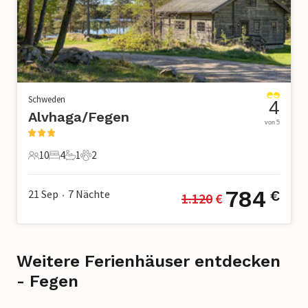
Schweden
4
Alvhaga/Fegen
von 5
10
4
1
2
10 Gäste
4 Schlafzimmer
1 Badezimmer
2 Haustiere
784
21 Sep
7
Nächte
€
1.120
 €
•
Weitere Ferienhäuser entdecken
- Fegen