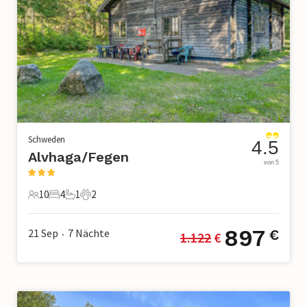
Schweden
4.5
Alvhaga/Fegen
von 5
10
4
1
2
10 Gäste
4 Schlafzimmer
1 Badezimmer
2 Haustiere
897
21 Sep
7
Nächte
€
1.122
 €
•