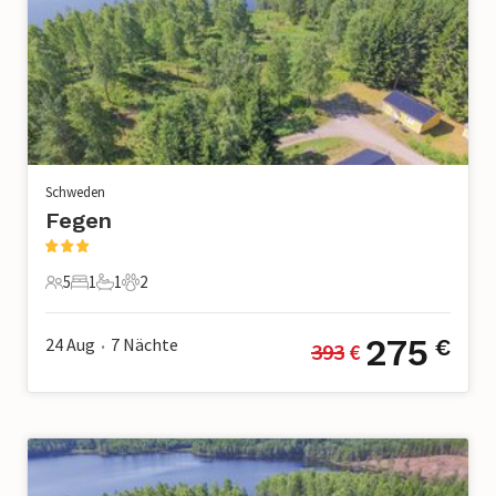
Schweden
Fegen
5
1
1
2
5 Gäste
1 Schlafzimmer
1 Badezimmer
2 Haustiere
275
24 Aug
7
Nächte
€
393
 €
•