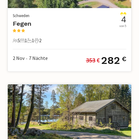
Schweden
4
Fegen
von 5
5
1
1
2
5 Gäste
1 Schlafzimmer
1 Badezimmer
2 Haustiere
282
2 Nov
7
Nächte
€
353
 €
•