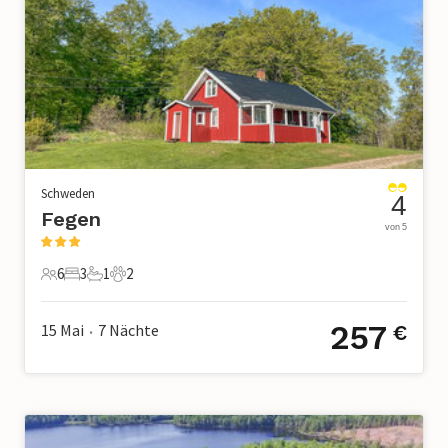
Schweden
4
Fegen
von 5
6
3
1
2
6 Gäste
3 Schlafzimmer
1 Badezimmer
2 Haustiere
257
15 Mai
7
Nächte
€
•