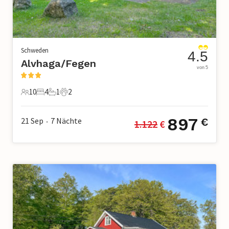
Schweden
4.5
Alvhaga/Fegen
von 5
10
4
1
2
10 Gäste
4 Schlafzimmer
1 Badezimmer
2 Haustiere
897
21 Sep
7
Nächte
€
1.122
 €
•