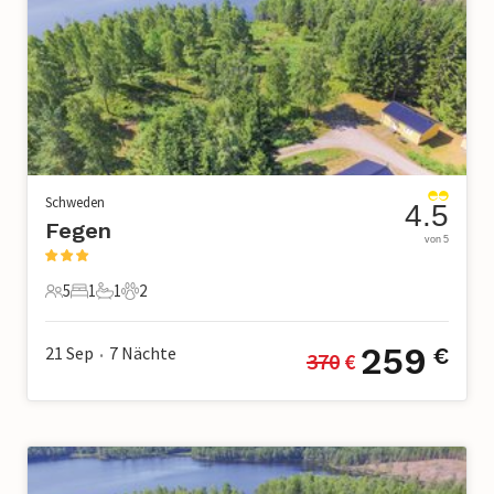
Schweden
4.5
Fegen
von 5
5
1
1
2
5 Gäste
1 Schlafzimmer
1 Badezimmer
2 Haustiere
259
21 Sep
7
Nächte
€
370
 €
•