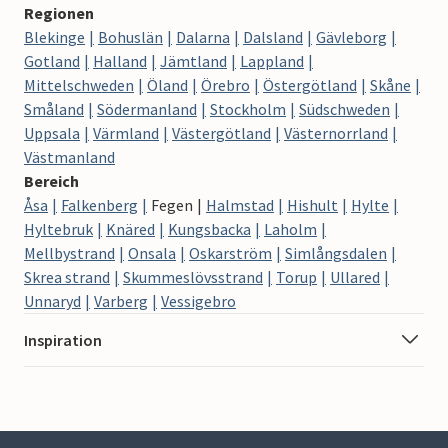
Regionen
Blekinge
Bohuslän
Dalarna
Dalsland
Gävleborg
Gotland
Halland
Jämtland
Lappland
Mittelschweden
Öland
Örebro
Östergötland
Skåne
Småland
Södermanland
Stockholm
Südschweden
Uppsala
Värmland
Västergötland
Västernorrland
Västmanland
Bereich
Åsa
Falkenberg
Fegen
Halmstad
Hishult
Hylte
Hyltebruk
Knäred
Kungsbacka
Laholm
Mellbystrand
Onsala
Oskarström
Simlångsdalen
Skrea strand
Skummeslövsstrand
Torup
Ullared
Unnaryd
Varberg
Vessigebro
Inspiration