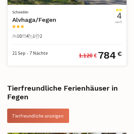
Schweden
4
Alvhaga/Fegen
von 5
10
4
1
2
10 Gäste
4 Schlafzimmer
1 Badezimmer
2 Haustiere
784
21 Sep
7
Nächte
€
1.120
 €
•
Tierfreundliche Ferienhäuser in
Fegen
Tierfreundliche anzeigen