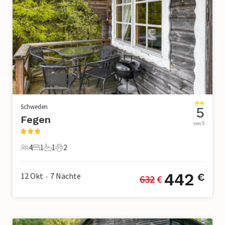
Schweden
5
Fegen
von 5
4
1
1
2
4 Gäste
1 Schlafzimmer
1 Badezimmer
2 Haustiere
442
12 Okt
7
Nächte
€
632
 €
•