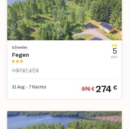
Schweden
5
Fegen
von 5
5
1
1
2
5 Gäste
1 Schlafzimmer
1 Badezimmer
2 Haustiere
274
31 Aug
7
Nächte
€
376
 €
•