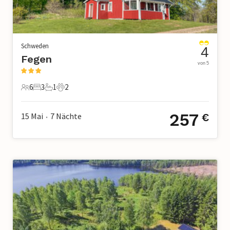
Schweden
4
Fegen
von 5
6
3
1
2
6 Gäste
3 Schlafzimmer
1 Badezimmer
2 Haustiere
257
15 Mai
7
Nächte
€
•