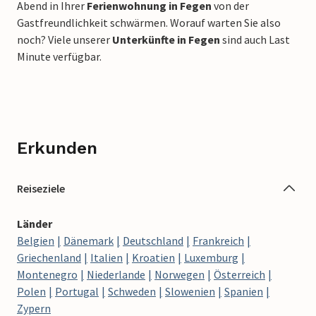
Abend in Ihrer
Ferienwohnung in Fegen
von der
Gastfreundlichkeit schwärmen. Worauf warten Sie also
noch? Viele unserer
Unterkünfte in Fegen
sind auch Last
Minute verfügbar.
Erkunden
Reiseziele
Länder
Belgien
Dänemark
Deutschland
Frankreich
Griechenland
Italien
Kroatien
Luxemburg
Montenegro
Niederlande
Norwegen
Österreich
Polen
Portugal
Schweden
Slowenien
Spanien
Zypern