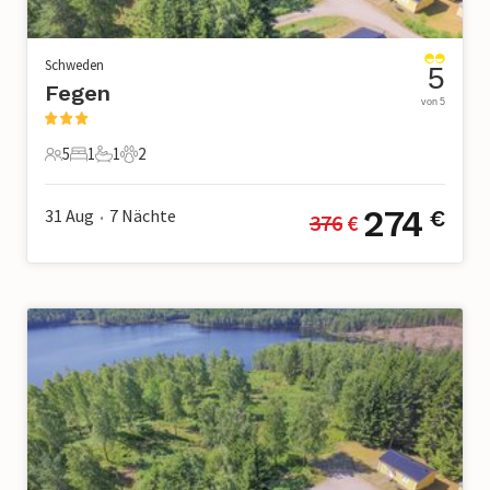
Schweden
5
Fegen
von 5
5
1
1
2
5 Gäste
1 Schlafzimmer
1 Badezimmer
2 Haustiere
274
31 Aug
7
Nächte
€
376
 €
•