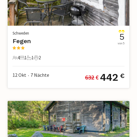
Schweden
5
Fegen
von 5
4
1
1
2
4 Gäste
1 Schlafzimmer
1 Badezimmer
2 Haustiere
442
12 Okt
7
Nächte
€
632
 €
•