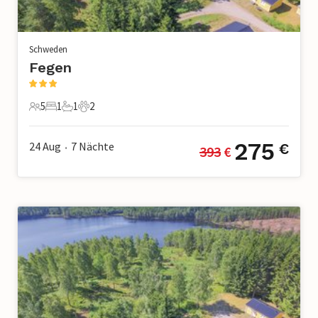
Schweden
Fegen
5
1
1
2
5 Gäste
1 Schlafzimmer
1 Badezimmer
2 Haustiere
275
24 Aug
7
Nächte
€
393
 €
•