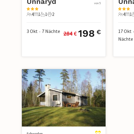
Unnaryd
Unn
von 5
4
1
1
2
4
1
4 Gäste
1 Schlafzimmer
1 Badezimmer
2 Haustiere
4 Gäste
1 S
198
3 Okt
7
Nächte
17 Okt
€
284
 €
•
Nächte
Schweden