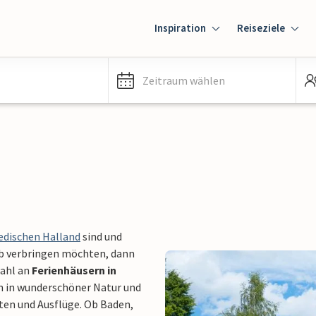
Inspiration
Reiseziele
Zeitraum wählen
edischen Halland
sind und
aub verbringen möchten, dann
wahl an
Ferienhäusern in
in in wunderschöner Natur und
ten und Ausflüge. Ob Baden,