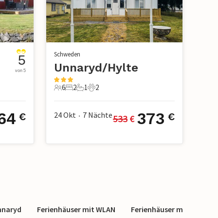
Schweden
5
Unnaryd/Hylte
von 5
6
2
1
2
6 Gäste
2 Schlafzimmer
1 Badezimmer
2 Haustiere
64
373
24 Okt
7
Nächte
€
€
533
 €
•
Unnaryd
Ferienhäuser mit WLAN
Ferienhäuser mit Klimaa