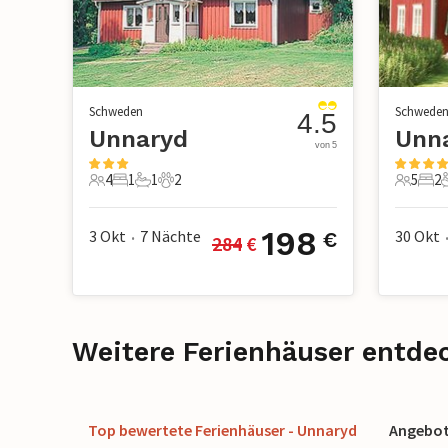
Schweden
Schwede
4.5
Unnaryd
Unn
von 5
4
1
1
2
5
2
4 Gäste
1 Schlafzimmer
1 Badezimmer
2 Haustiere
5 Gäste
2 S
198
3 Okt
7
Nächte
30 Okt
€
284
 €
•
Weitere Ferienhäuser entde
Top bewertete Ferienhäuser - Unnaryd
Angebote