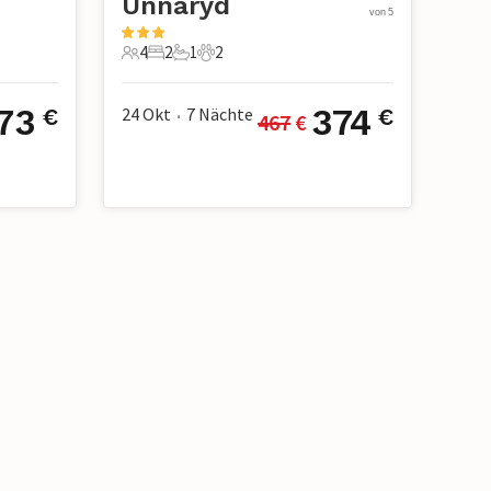
Unnaryd
von 5
4
2
1
2
4 Gäste
2 Schlafzimmer
1 Badezimmer
2 Haustiere
73
374
24 Okt
7
Nächte
€
€
467
 €
•