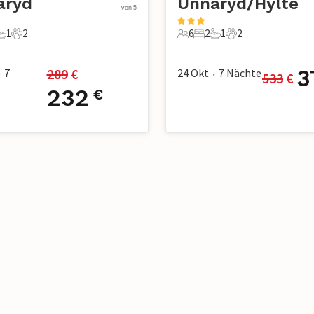
aryd
Unnaryd/Hylte
von 5
1
2
6
2
1
2
chlafzimmer
1 Badezimmer
2 Haustiere
6 Gäste
2 Schlafzimmer
1 Badezimmer
2 Haustiere
3
289
 €
7
24 Okt
7
Nächte
533
 €
•
•
232
€