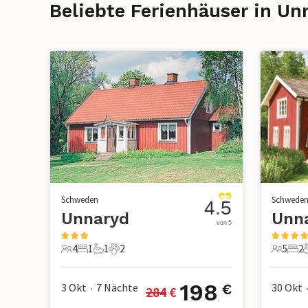
Beliebte Ferienhäuser in Un
Schweden
Schwede
4.5
Unnaryd
Unn
von 5
4
1
1
2
5
2
4 Gäste
1 Schlafzimmer
1 Badezimmer
2 Haustiere
5 Gäste
2 S
198
3 Okt
7
Nächte
30 Okt
€
284
 €
•