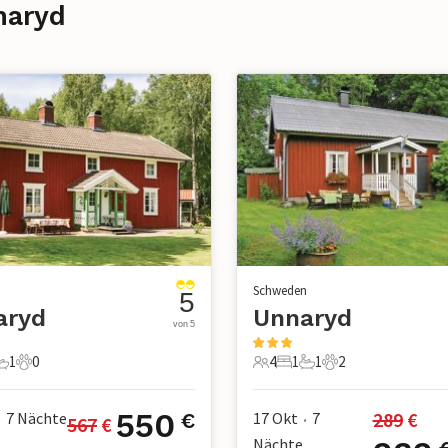
naryd
n
Schweden
5
aryd
Unnaryd
von 5
1
0
4
1
1
2
chlafzimmer
1 Badezimmer
0 Haustiere
4 Gäste
1 Schlafzimmer
1 Badezimmer
2 Haustiere
550
289
 €
7
Nächte
17 Okt
7
€
567
 €
•
•
Nächte