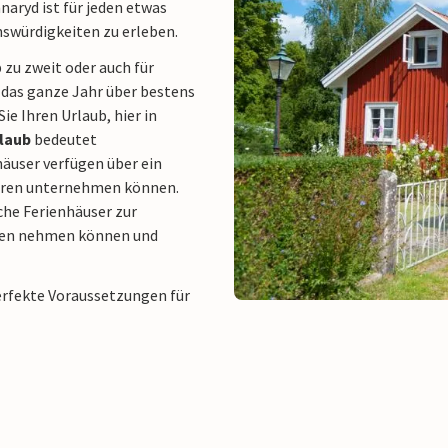
aryd ist für jeden etwas
enswürdigkeiten zu erleben.
b zu zweit oder auch für
, das ganze Jahr über bestens
ie Ihren Urlaub, hier in
laub
bedeutet
nhäuser verfügen über ein
ouren unternehmen können.
he Ferienhäuser zur
eden nehmen können und
erfekte Voraussetzungen für