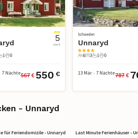
n
Schweden
5
aryd
Unnaryd
von 5
1
0
6
3
1
0
chlafzimmer
1 Badezimmer
0 Haustiere
6 Gäste
3 Schlafzimmer
1 Badezimmer
0 Haustiere
550
7
7
Nächte
13 Mär
7
Nächte
€
567
 €
787
 €
•
•
cken - Unnaryd
 für Feriendomizile - Unnaryd
Last Minute Ferienhäuser - 