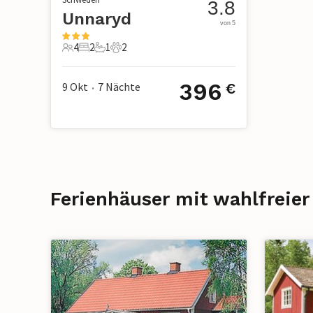
3.8
Unnaryd
von 5
4
2
1
2
4 Gäste
2 Schlafzimmer
1 Badezimmer
2 Haustiere
396
9 Okt
7
Nächte
€
•
Ferienhäuser mit wahlfreier