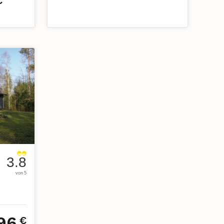
€
3.8
von 5
96
€