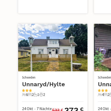
Schweden
Schwede
Unnaryd/Hylte
Unn
6
2
1
2
4
2
6 Gäste
2 Schlafzimmer
1 Badezimmer
2 Haustiere
4 Gäste
2 S
373
24 Okt
7
Nächte
24 Okt
€
533
 €
•