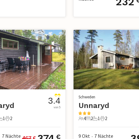
232
n
Schweden
3.4
aryd
Unnaryd
von 5
1
2
4
2
1
2
chlafzimmer
1 Badezimmer
2 Haustiere
4 Gäste
2 Schlafzimmer
1 Badezimmer
2 Haustiere
374
3
7
Nächte
9 Okt
7
Nächte
€
467
 €
•
•