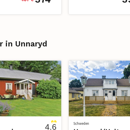
r in Unnaryd
n
Schweden
4.6