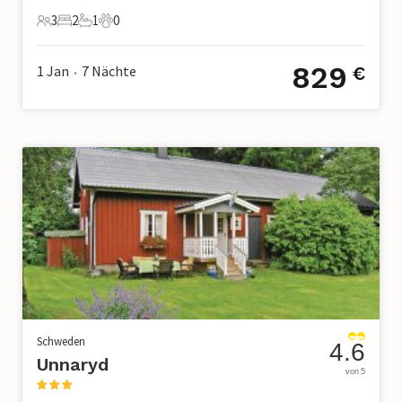
3
2
1
0
3 Gäste
2 Schlafzimmer
1 Badezimmer
0 Haustiere
829
1 Jan
7
Nächte
€
•
Schweden
4.6
Unnaryd
von 5