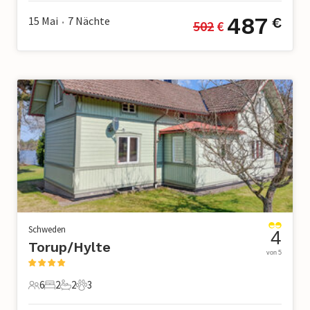
487
15 Mai
7
Nächte
€
502
 €
•
Schweden
4
Torup/Hylte
von 5
6
2
2
3
6 Gäste
2 Schlafzimmer
2 Badezimmer
3 Haustiere