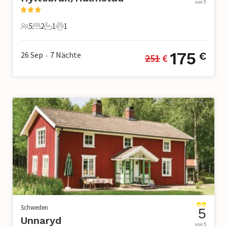
von 5
5
2
1
1
5 Gäste
2 Schlafzimmer
1 Badezimmer
1 Haustier
175
26 Sep
7
Nächte
€
251
 €
•
Schweden
5
Unnaryd
von 5