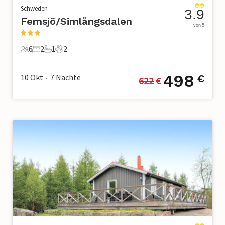
Schweden
3.9
Femsjö/Simlångsdalen
von 5
6
2
1
2
6 Gäste
2 Schlafzimmer
1 Badezimmer
2 Haustiere
498
10 Okt
7
Nächte
€
622
 €
•