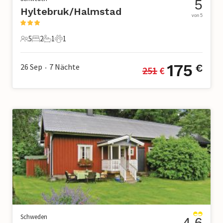
5
Hyltebruk/Halmstad
von 5
5
2
1
1
5 Gäste
2 Schlafzimmer
1 Badezimmer
1 Haustier
175
26 Sep
7
Nächte
€
251
 €
•
Schweden
4.6