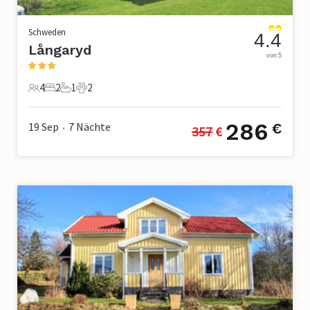
Schweden
4.4
Långaryd
von 5
4
2
1
2
4 Gäste
2 Schlafzimmer
1 Badezimmer
2 Haustiere
286
19 Sep
7
Nächte
€
357
 €
•