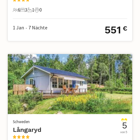
6
3
1
0
6 Gäste
3 Schlafzimmer
1 Badezimmer
0 Haustiere
551
1 Jan
7
Nächte
€
•
Schweden
5
Långaryd
von 5