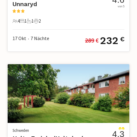
Unnaryd
von 5
4
1
1
2
4 Gäste
1 Schlafzimmer
1 Badezimmer
2 Haustiere
232
17 Okt
7
Nächte
€
289
 €
•
Schweden
4.3