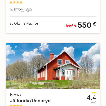
5
2
1
0
5 Gäste
2 Schlafzimmer
1 Badezimmer
0 Haustiere
550
30 Okt
7
Nächte
€
567
 €
•
Schweden
4.4
Jällunda/Unnaryd
von 5