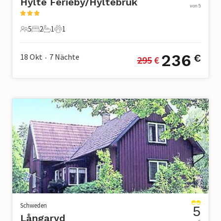
Hylte Ferieby/Hyltebruk
von 5
5
2
1
1
5 Gäste
2 Schlafzimmer
1 Badezimmer
1 Haustier
236
18 Okt
7
Nächte
€
295
 €
•
Schweden
5
Långaryd