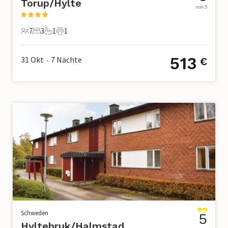
Torup/Hylte
von 5
7
3
1
1
7 Gäste
3 Schlafzimmer
1 Badezimmer
1 Haustier
513
31 Okt
7
Nächte
€
•
Schweden
5
Hyltebruk/Halmstad