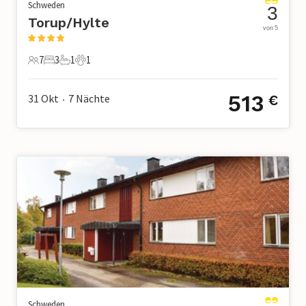
Schweden
3
Torup/Hylte
von 5
7
3
1
1
7 Gäste
3 Schlafzimmer
1 Badezimmer
1 Haustier
513
31 Okt
7
Nächte
€
•
Schweden