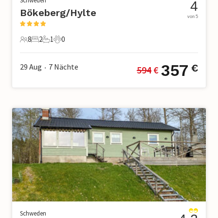
Schweden
4
Bökeberg/Hylte
von 5
8
2
1
0
8 Gäste
2 Schlafzimmer
1 Badezimmer
0 Haustiere
357
29 Aug
7
Nächte
€
594
 €
•
Schweden