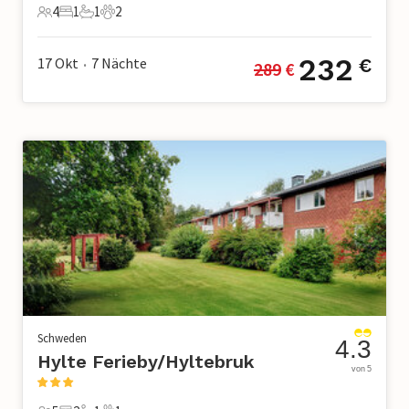
4
1
1
2
4 Gäste
1 Schlafzimmer
1 Badezimmer
2 Haustiere
232
17 Okt
7
Nächte
€
289
 €
•
Schweden
4.3
Hylte Ferieby/Hyltebruk
von 5