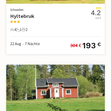
Schweden
4.2
Hyltebruk
von 5
4
1
2
4 Gäste
1 Badezimmer
2 Haustiere
193
22 Aug
7
Nächte
€
304
 €
•