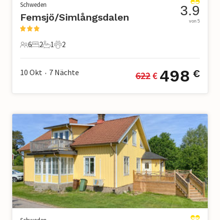
Schweden
3.9
Femsjö/Simlångsdalen
von 5
6
2
1
2
6 Gäste
2 Schlafzimmer
1 Badezimmer
2 Haustiere
498
10 Okt
7
Nächte
€
622
 €
•