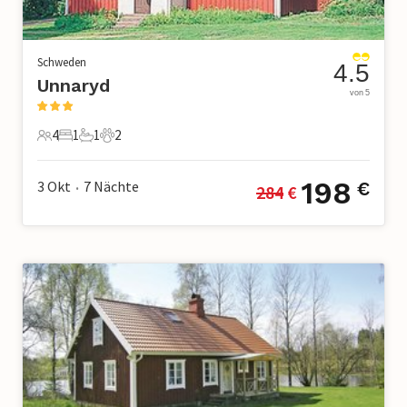
Schweden
4.5
Unnaryd
von 5
4
1
1
2
4 Gäste
1 Schlafzimmer
1 Badezimmer
2 Haustiere
198
3 Okt
7
Nächte
€
284
 €
•