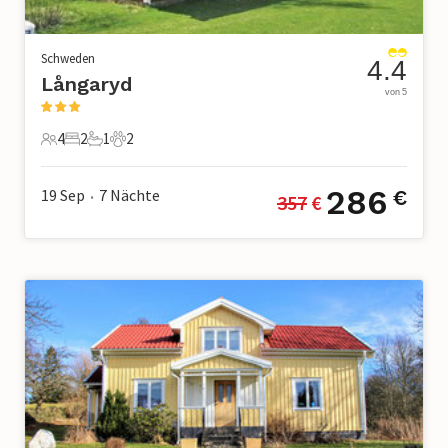
Schweden
4.4
Långaryd
von 5
4
2
1
2
4 Gäste
2 Schlafzimmer
1 Badezimmer
2 Haustiere
286
19 Sep
7
Nächte
€
357
 €
•