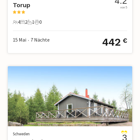
4.2
Torup
von 5
4
2
1
0
4 Gäste
2 Schlafzimmer
1 Badezimmer
0 Haustiere
442
15 Mai
7
Nächte
€
•
Schweden
3