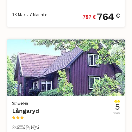
6 Gäste
3 Schlafzimmer
1 Badezimmer
0 Haustiere
764
13 Mär
7
Nächte
€
787
 €
•
Schweden
5
Långaryd
von 5
6
3
1
2
6 Gäste
3 Schlafzimmer
1 Badezimmer
2 Haustiere