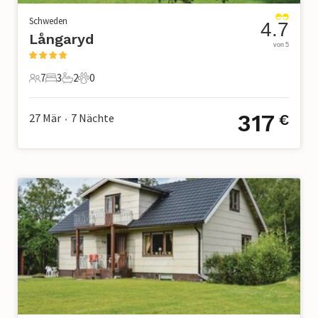
Schweden
4.7
Långaryd
von 5
7
3
2
0
7 Gäste
3 Schlafzimmer
2 Badezimmer
0 Haustiere
317
27 Mär
7
Nächte
€
•