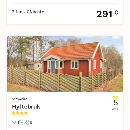
291
2 Jan
7
Nächte
€
•
Schweden
5
Hyltebruk
von 5
4
1
0
4 Gäste
1 Badezimmer
0 Haustiere