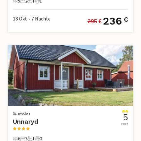
5
2
1
1
5 Gäste
2 Schlafzimmer
1 Badezimmer
1 Haustier
236
18 Okt
7
Nächte
€
295
 €
•
Schweden
5
Unnaryd
von 5
6
3
1
0