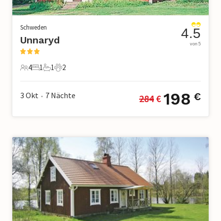
Schweden
4.5
Unnaryd
von 5
4
1
1
2
4 Gäste
1 Schlafzimmer
1 Badezimmer
2 Haustiere
198
3 Okt
7
Nächte
€
284
 €
•