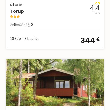
Schweden
4.4
Torup
von 5
6
2
2
0
6 Gäste
2 Schlafzimmer
2 Badezimmer
0 Haustiere
344
18 Sep
7
Nächte
€
•