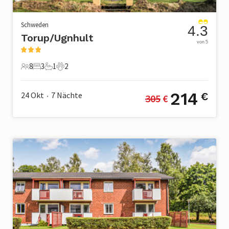
Schweden
4.3
Torup/Ugnhult
von 5
8
3
1
2
8 Gäste
3 Schlafzimmer
1 Badezimmer
2 Haustiere
214
24 Okt
7
Nächte
€
305
 €
•