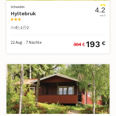
Schweden
4.2
Hyltebruk
von 5
4
1
2
4 Gäste
1 Badezimmer
2 Haustiere
193
22 Aug
7
Nächte
€
304
 €
•