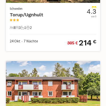
Schweden
4.3
Torup/Ugnhult
von 5
8
3
1
2
8 Gäste
3 Schlafzimmer
1 Badezimmer
2 Haustiere
214
24 Okt
7
Nächte
€
305
 €
•