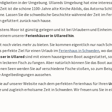
igkeiten in der Umgebung. Ullareds Umgebung hat eine interessant
Zeit ist die schöne 1100-Jahre alte Kirche Abilds, das Axtorna Sc
e. Lassen Sie die schwedische Geschichte während der Zeit im Fer
n gefüttert zurück nach hause.
stens Moor ist günstig gelegen und ist bei Urlaubern und Einheim
n einem unserer
Ferienhäuser in Ullared hin
.
at noch vieles mehr zu bieten. Sie kommen eigentlich nur nach S
as perfekte Ziel für einen Urlaub im
Ferienhaus in Schweden
, wo da
ser in Ullared
sind mit einem hauseigenen Boot ausgestattet, sod
leckeren Fisch zu fangen. Aber natürlich können Sie das Boot auch
nen Seen werden Sie auf verschiedene Fische stoßen, so zum Beispi
ie Angelbedingungen aussehen.
ie auf unserer Website nach dem perfekten Ferienhaus für Ihren
U
 und zugleich erholsame Zeit in Schweden. Wir freuen uns Sie in 