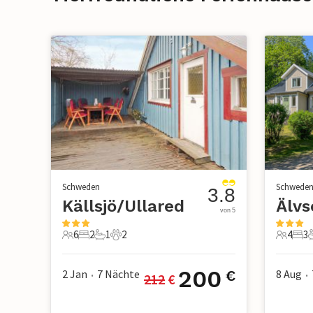
Schweden
Schwede
3.8
Källsjö/Ullared
Älvs
von 5
6
2
1
2
4
3
6 Gäste
2 Schlafzimmer
1 Badezimmer
2 Haustiere
4 Gäste
3 S
200
2 Jan
7
Nächte
8 Aug
€
212
 €
•
•