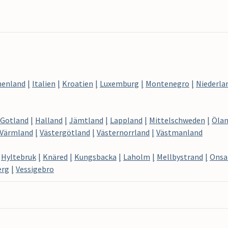
henland
Italien
Kroatien
Luxemburg
Montenegro
Niederla
Gotland
Halland
Jämtland
Lappland
Mittelschweden
Öla
Värmland
Västergötland
Västernorrland
Västmanland
Hyltebruk
Knäred
Kungsbacka
Laholm
Mellbystrand
Onsa
erg
Vessigebro