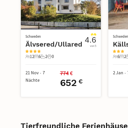
Schweden
Schwede
4.6
Älvsered/Ullared
Käll
von 5
12
6
2
0
6
2
12 Gäste
6 Schlafzimmer
2 Badezimmer
0 Haustiere
6 Gäste
2 S
774
 €
21 Nov
7
2 Jan
•
•
Nächte
652
€
Tierfreundliche Ferienhäuser