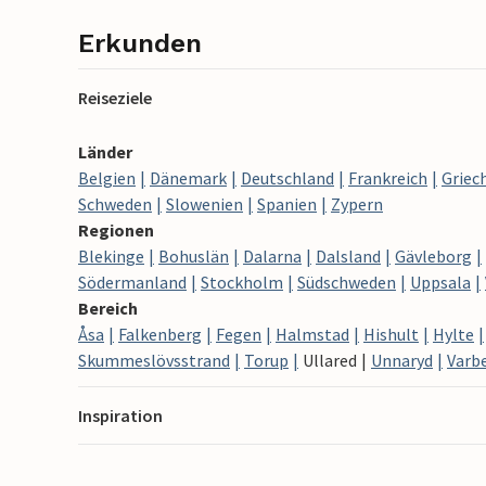
Erkunden
Reiseziele
Länder
Belgien
Dänemark
Deutschland
Frankreich
Griec
Schweden
Slowenien
Spanien
Zypern
Regionen
Blekinge
Bohuslän
Dalarna
Dalsland
Gävleborg
Södermanland
Stockholm
Südschweden
Uppsala
Bereich
Åsa
Falkenberg
Fegen
Halmstad
Hishult
Hylte
Skummeslövsstrand
Torup
Ullared
Unnaryd
Varb
Inspiration