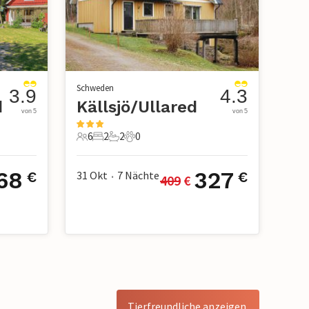
Schweden
3.9
4.3
d
Källsjö/Ullared
von 5
von 5
6
2
2
0
6 Gäste
2 Schlafzimmer
2 Badezimmer
0 Haustiere
68
327
31 Okt
7
Nächte
€
€
409
 €
•
Tierfreundliche anzeigen