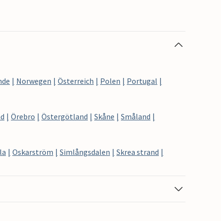
nde
Norwegen
Österreich
Polen
Portugal
nd
Örebro
Östergötland
Skåne
Småland
la
Oskarström
Simlångsdalen
Skrea strand