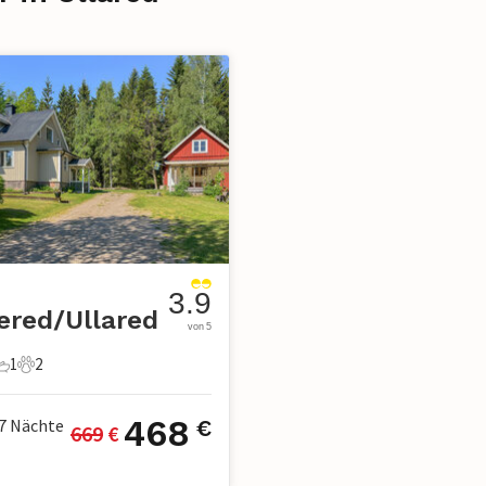
n
3.9
ered/Ullared
von 5
1
2
chlafzimmer
1 Badezimmer
2 Haustiere
468
7
Nächte
€
669
 €