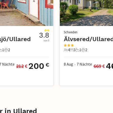
n
Schweden
3.8
sjö/Ullared
Älvsered/Ullare
von 5
1
2
4
3
1
2
chlafzimmer
1 Badezimmer
2 Haustiere
4 Gäste
3 Schlafzimmer
1 Badezimmer
2 Haustiere
200
4
7
Nächte
8 Aug
7
Nächte
€
212
 €
669
 €
•
 in Ullared