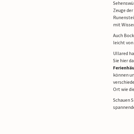
Sehenswürd
Zeuge der 
Runenstein
mit Wisse
Auch Bock
leicht vo
Ullared h
Sie hier d
Ferienhäu
können um 
verschiede
Ort wie d
Schauen S
spannende