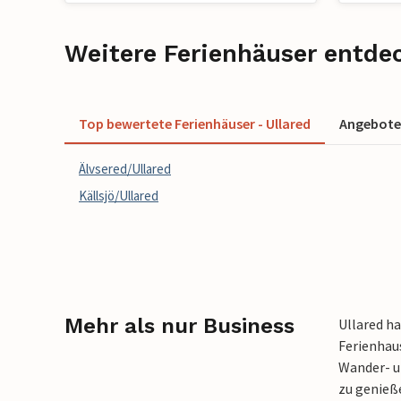
Weitere Ferienhäuser entdec
Top bewertete Ferienhäuser - Ullared
Angebote 
Älvsered/Ullared
Källsjö/Ullared
Mehr als nur Business
Ullared ha
Ferienhaus
Wander- u
zu genieß