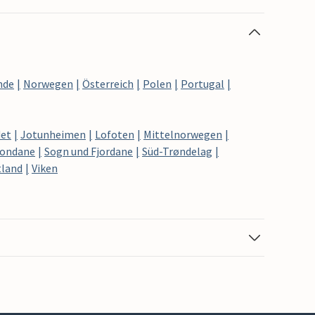
nde
Norwegen
Österreich
Polen
Portugal
det
Jotunheimen
Lofoten
Mittelnorwegen
ondane
Sogn und Fjordane
Süd-Trøndelag
tland
Viken