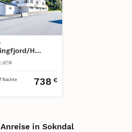
n
Jøssingfjord/Hauge i Dalane
2
0
chlafzimmer
2 Badezimmer
0 Haustiere
738
7
Nächte
€
 Anreise in Sokndal