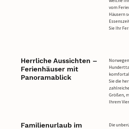
welche Ih
vom Ferie
Häusern s
Essenszeit
Sie Ihr F
Herrliche Aussichten –
Norwegens 
Hundertta
Ferienhäuser mit
komfortab
Panoramablick
Sie die h
zahlreich
Größen, m
Ihrem Vie
Familienurlaub im
Die unber