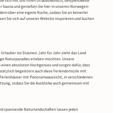
e sich mit uns Ihren Urlaubswunsch, beispielsweise
r Sauna und genießen Sie hier in unseren Norwegen-
m über eine eigene Küche, sodass Sie an keinerlei
sen Sie sich auf unserer Website inspirieren und buchen
rlauber ins Staunen. Jahr für Jahr zieht das Land
tige Naturparadies erleben möchten. Unsere
 einen absoluten Hochgenuss und sorgen dafür, dass
sätzlich begeistern auch diese Feriendomizile mit
e Ferienhäuser mit Panoramaaussicht, in verschiedenen
ttung, sodass Sie die Ausblicke auch gemeinsam mit
 und spannende Naturlandschaften lassen jeden