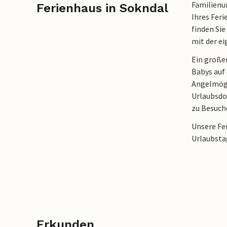
Familienu
Ferienhaus in Sokndal
Ihres Fer
finden Sie
mit der e
Ein große
Babys auf
Angelmögli
Urlaubsdom
zu Besuch
Unsere Fer
Urlaubsta
Erkunden