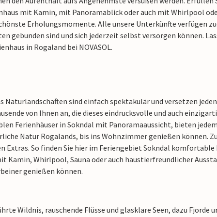
nen den Aufenthalt aufs Angenehmste versüßen werden. Erfüllen Si
nhaus mit Kamin, mit Panoramablick oder auch mit Whirlpool ode
chönste Erholungsmomente. Alle unsere Unterkünfte verfügen zude
en gebunden sind und sich jederzeit selbst versorgen können. Las
erienhaus in Rogaland bei NOVASOL.
Naturlandschaften sind einfach spektakulär und versetzen jeden U
usende von Ihnen an, die dieses eindrucksvolle und auch einzigar
len Ferienhäuser in Sokndal mit Panoramaaussicht, bieten jedem
errliche Natur Rogalands, bis ins Wohnzimmer genießen können. Zu
en Extras. So finden Sie hier im Feriengebiet Sokndal komfortabl
it Kamin, Whirlpool, Sauna oder auch haustierfreundlicher Aussta
rbeiner genießen können.
ührte Wildnis, rauschende Flüsse und glasklare Seen, dazu Fjorde