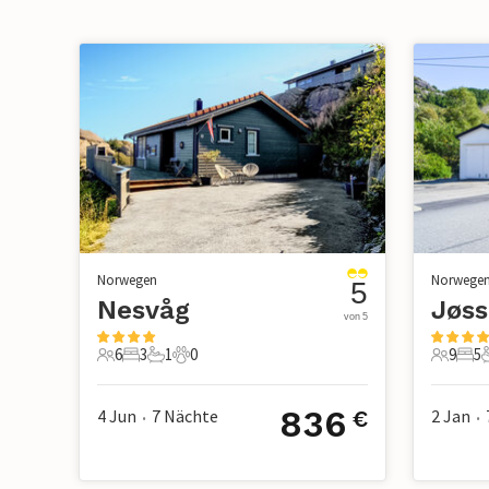
Norwegen
Norwege
5
Nesvåg
von 5
6
3
1
0
9
5
6 Gäste
3 Schlafzimmer
1 Badezimmer
0 Haustiere
9 Gäste
5 S
836
4 Jun
7
Nächte
2 Jan
€
•
•