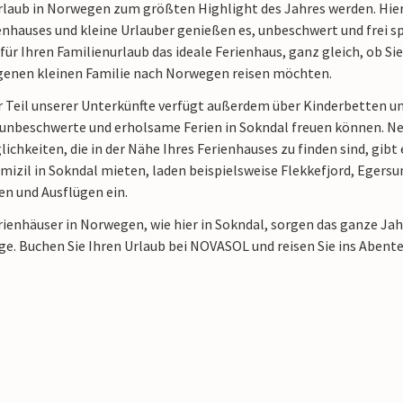
rlaub in Norwegen zum größten Highlight des Jahres werden. Hier 
ienhauses und kleine Urlauber genießen es, unbeschwert und frei 
 für Ihren Familienurlaub das ideale Ferienhaus, ganz gleich, ob 
igenen kleinen Familie nach Norwegen reisen möchten.
r Teil unserer Unterkünfte verfügt außerdem über Kinderbetten un
 unbeschwerte und erholsame Ferien in Sokndal freuen können. 
chkeiten, die in der Nähe Ihres Ferienhauses zu finden sind, gibt 
izil in Sokndal mieten, laden beispielsweise Flekkefjord, Egersund
en und Ausflügen ein.
ienhäuser in Norwegen, wie hier in Sokndal, sorgen das ganze Jah
ge. Buchen Sie Ihren Urlaub bei NOVASOL und reisen Sie ins Aben