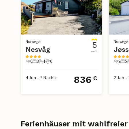
Norwegen
Norwege
5
Nesvåg
von 5
6
3
1
0
9
5
6 Gäste
3 Schlafzimmer
1 Badezimmer
0 Haustiere
9 Gäste
5 S
836
4 Jun
7
Nächte
2 Jan
€
•
•
Ferienhäuser mit wahlfreier