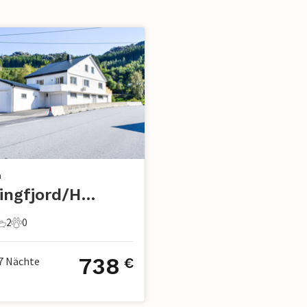
n
Jøssingfjord/Hauge i Dalane
2
0
chlafzimmer
2 Badezimmer
0 Haustiere
738
7
Nächte
€