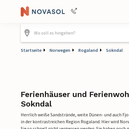
Buchungshilfe per Telefon
+4940688715475
Startseite
Norwegen
Rogaland
Sokndal
Ferienhäuser und Ferienwo
Sokndal
Herrlich weiße Sandstrände, weite Dünen- und auch Fjo
in der kontrastreichen Region Rogaland. Hier wird No
Sie so schnell nicht vergessen werden. Sie haben noch