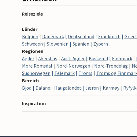
Reiseziele
Länder
Belgien
Dänemark
Deutschland
Frankreich
Griec
Schweden
Slowenien
Spanien
Zypern
Regionen
Agder
Akershus
Aust-Agder
Buskerud
Finnmark
Møre Romsdal
Nord-Norwegen
Nord-Trøndelag
No
Südnorwegen
Telemark
Troms
Troms og Finnmar
Bereich
Bjoa
Dalane
Haugalandet
Jæren
Karmøy
Ryfylk
Inspiration