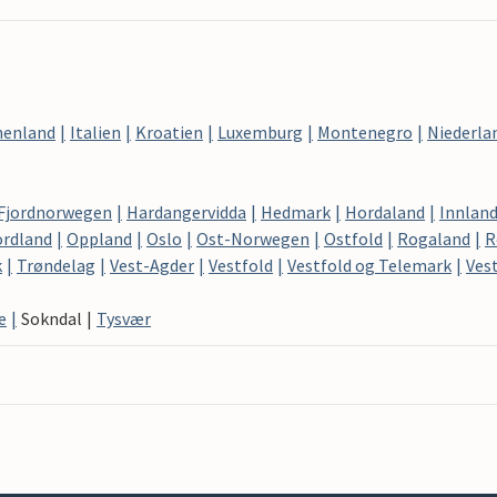
henland
Italien
Kroatien
Luxemburg
Montenegro
Niederla
Fjordnorwegen
Hardangervidda
Hedmark
Hordaland
Innlan
rdland
Oppland
Oslo
Ost-Norwegen
Ostfold
Rogaland
R
k
Trøndelag
Vest-Agder
Vestfold
Vestfold og Telemark
Ves
e
Sokndal
Tysvær