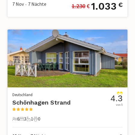
1.033
7 Nov
7
Nächte
€
1.230
 €
•
Deutschland
4.3
Schönhagen Strand
von 5
6
3
1
0
6 Gäste
3 Schlafzimmer
1 Badezimmer
0 Haustiere