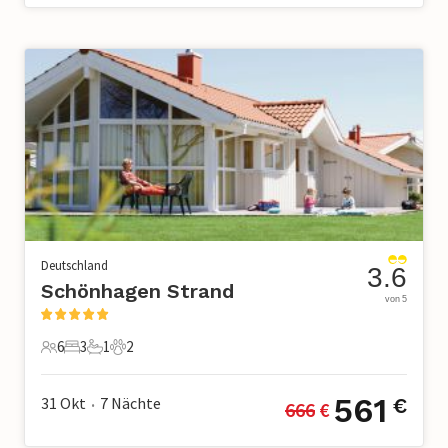
Deutschland
3.6
Schönhagen Strand
von 5
6
3
1
2
6 Gäste
3 Schlafzimmer
1 Badezimmer
2 Haustiere
561
31 Okt
7
Nächte
€
666
 €
•