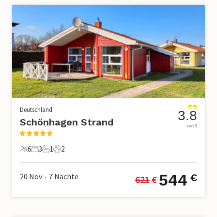
Deutschland
3.8
Schönhagen Strand
von 5
6
3
1
2
6 Gäste
3 Schlafzimmer
1 Badezimmer
2 Haustiere
544
20 Nov
7
Nächte
€
621
 €
•