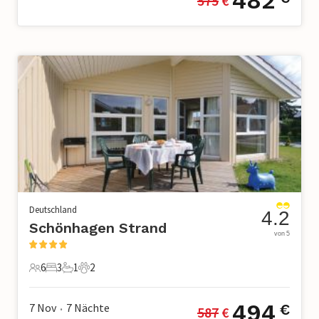
482
575
 €
Deutschland
4.2
Schönhagen Strand
von 5
6
3
1
2
6 Gäste
3 Schlafzimmer
1 Badezimmer
2 Haustiere
494
7 Nov
7
Nächte
€
587
 €
•