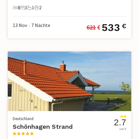
8
3
1
2
8 Gäste
3 Schlafzimmer
1 Badezimmer
2 Haustiere
533
13 Nov
7
Nächte
€
621
 €
•
Deutschland
2.7
Schönhagen Strand
von 5