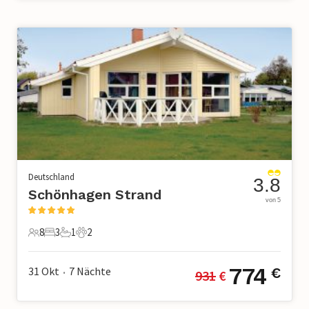
Deutschland
3.8
Schönhagen Strand
von 5
8
3
1
2
8 Gäste
3 Schlafzimmer
1 Badezimmer
2 Haustiere
774
31 Okt
7
Nächte
€
931
 €
•