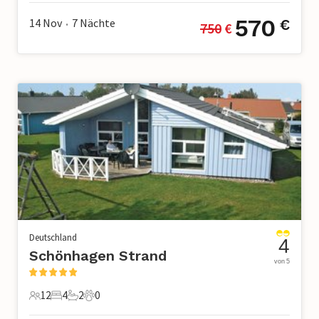
570
14 Nov
7
Nächte
€
750
 €
•
Deutschland
4
Schönhagen Strand
von 5
12
4
2
0
12 Gäste
4 Schlafzimmer
2 Badezimmer
0 Haustiere