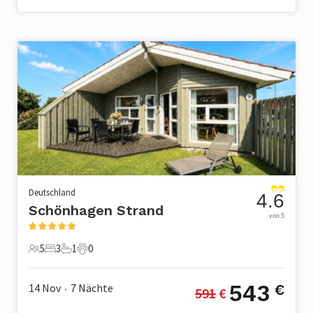
Deutschland
4.6
Schönhagen Strand
von 5
5
3
1
0
5 Gäste
3 Schlafzimmer
1 Badezimmer
0 Haustiere
543
14 Nov
7
Nächte
€
591
 €
•