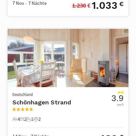
1.033
7 Nov
7
Nächte
€
1.230
 €
•
Deutschland
3.9
Schönhagen Strand
von 5
4
2
1
2
4 Gäste
2 Schlafzimmer
1 Badezimmer
2 Haustiere