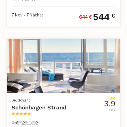
6 Gäste
3 Schlafzimmer
1 Badezimmer
2 Haustiere
544
7 Nov
7
Nächte
€
644
 €
•
Deutschland
3.9
Schönhagen Strand
von 5
6
2
1
2
6 Gäste
2 Schlafzimmer
1 Badezimmer
2 Haustiere