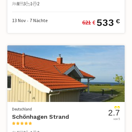
8
3
1
2
8 Gäste
3 Schlafzimmer
1 Badezimmer
2 Haustiere
533
13 Nov
7
Nächte
€
621
 €
•
Deutschland
2.7
Schönhagen Strand
von 5