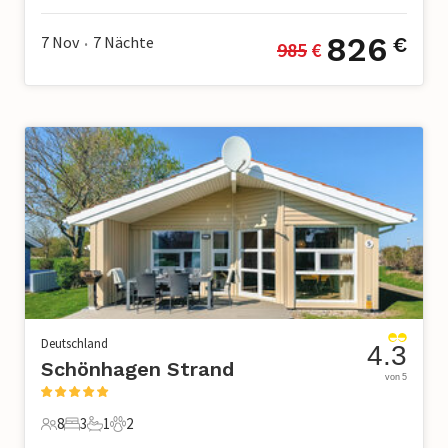
826
7 Nov
7
Nächte
€
985
 €
•
Deutschland
4.3
Schönhagen Strand
von 5
8
3
1
2
8 Gäste
3 Schlafzimmer
1 Badezimmer
2 Haustiere