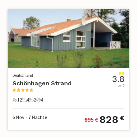
Deutschland
3.8
Schönhagen Strand
von 5
12
4
2
4
12 Gäste
4 Schlafzimmer
2 Badezimmer
4 Haustiere
828
6 Nov
7
Nächte
€
895
 €
•