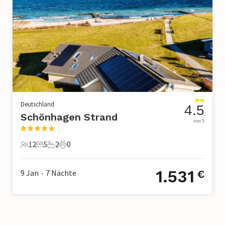
Deutschland
4.5
Schönhagen Strand
von 5
12
5
2
0
12 Gäste
5 Schlafzimmer
2 Badezimmer
0 Haustiere
1.531
9 Jan
7
Nächte
€
•