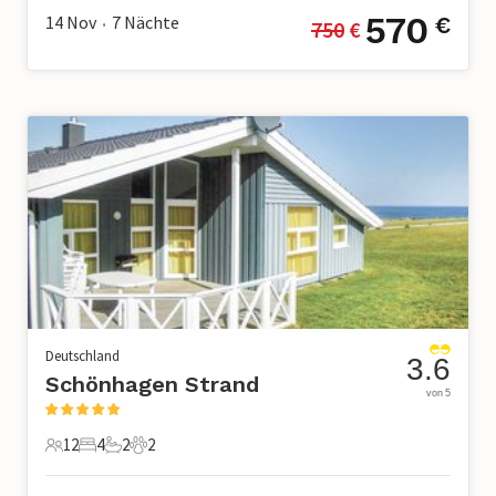
570
14 Nov
7
Nächte
€
750
 €
•
Deutschland
3.6
Schönhagen Strand
von 5
12
4
2
2
12 Gäste
4 Schlafzimmer
2 Badezimmer
2 Haustiere