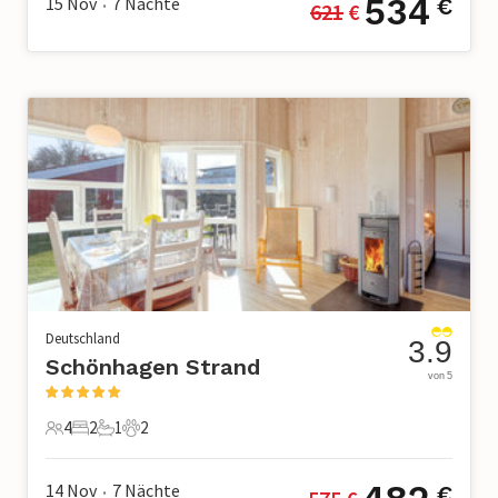
534
15 Nov
7
Nächte
€
621
 €
•
Deutschland
3.9
Schönhagen Strand
von 5
4
2
1
2
4 Gäste
2 Schlafzimmer
1 Badezimmer
2 Haustiere
14 Nov
7
Nächte
€
•