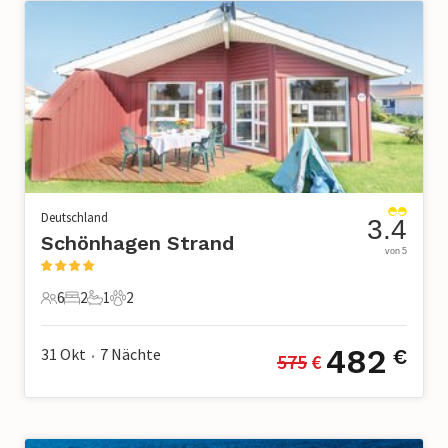
Deutschland
3.4
Schönhagen Strand
von 5
6
2
1
2
6 Gäste
2 Schlafzimmer
1 Badezimmer
2 Haustiere
482
31 Okt
7
Nächte
€
575
 €
•