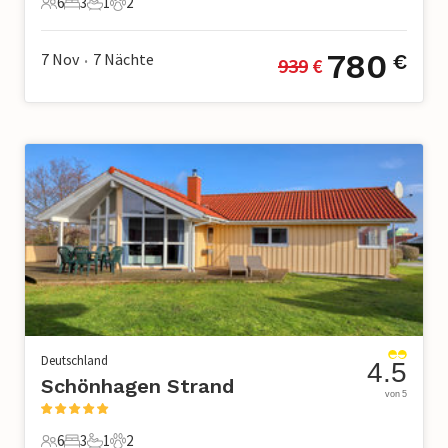
6
3
1
2
6 Gäste
3 Schlafzimmer
1 Badezimmer
2 Haustiere
780
7 Nov
7
Nächte
€
939
 €
•
Deutschland
4.5
Schönhagen Strand
von 5
6
3
1
2