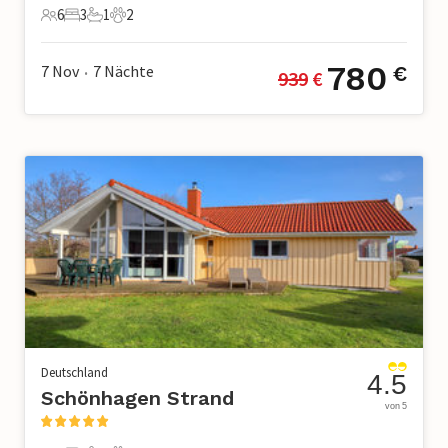
6
3
1
2
6 Gäste
3 Schlafzimmer
1 Badezimmer
2 Haustiere
780
7 Nov
7
Nächte
€
939
 €
•
Deutschland
4.5
Schönhagen Strand
von 5