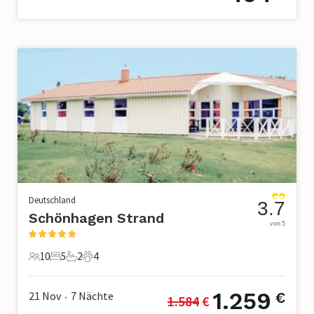
Deutschland
3.7
Schönhagen Strand
von 5
10
5
2
4
10 Gäste
5 Schlafzimmer
2 Badezimmer
4 Haustiere
1.259
21 Nov
7
Nächte
€
1.584
 €
•