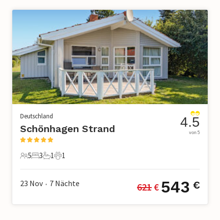
Deutschland
4.5
Schönhagen Strand
von 5
5
3
1
1
5 Gäste
3 Schlafzimmer
1 Badezimmer
1 Haustier
543
23 Nov
7
Nächte
€
621
 €
•