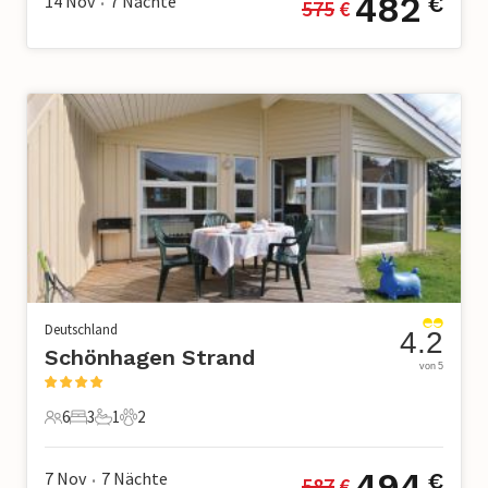
482
14 Nov
7
Nächte
€
575
 €
•
Deutschland
4.2
Schönhagen Strand
von 5
6
3
1
2
6 Gäste
3 Schlafzimmer
1 Badezimmer
2 Haustiere
494
7 Nov
7
Nächte
€
587
 €
•