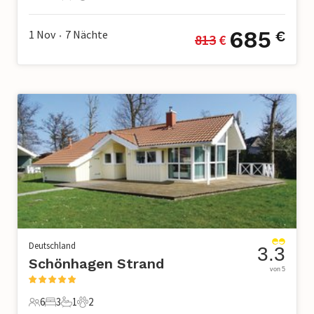
6 Gäste
3 Schlafzimmer
1 Badezimmer
2 Haustiere
685
1 Nov
7
Nächte
€
813
 €
•
Deutschland
3.3
Schönhagen Strand
von 5
6
3
1
2
6 Gäste
3 Schlafzimmer
1 Badezimmer
2 Haustiere