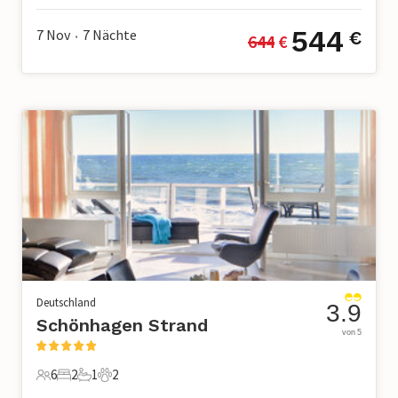
544
7 Nov
7
Nächte
€
644
 €
•
Deutschland
3.9
Schönhagen Strand
von 5
6
2
1
2
6 Gäste
2 Schlafzimmer
1 Badezimmer
2 Haustiere