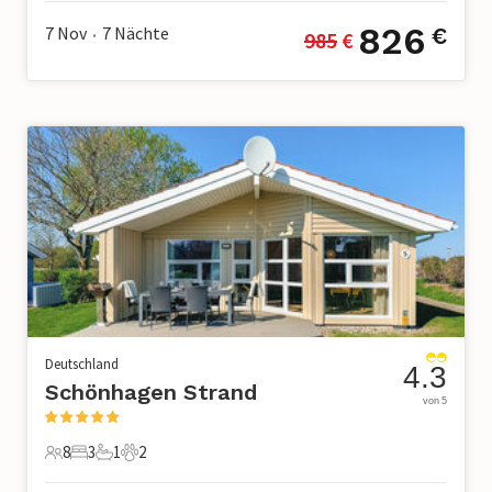
826
7 Nov
7
Nächte
€
985
 €
•
Deutschland
4.3
Schönhagen Strand
von 5
8
3
1
2
8 Gäste
3 Schlafzimmer
1 Badezimmer
2 Haustiere