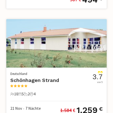
Deutschland
3.7
Schönhagen Strand
von 5
10
5
2
4
10 Gäste
5 Schlafzimmer
2 Badezimmer
4 Haustiere
1.259
21 Nov
7
Nächte
€
1.584
 €
•