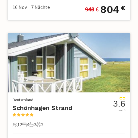
804
16 Nov
7
Nächte
€
948
 €
•
Deutschland
3.6
Schönhagen Strand
von 5
12
4
2
2
12 Gäste
4 Schlafzimmer
2 Badezimmer
2 Haustiere