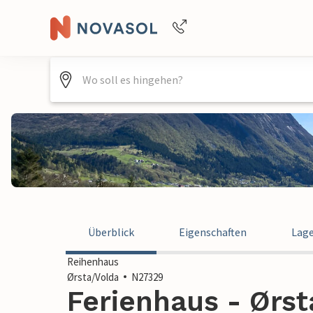
Buchungshilfe per Telefon
+4940688715475
Überblick
Eigenschaften
Lag
Reihenhaus
Ørsta/Volda
N27329
Ferienhaus - Ørs