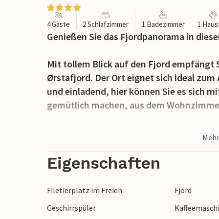
4 Gäste
2 Schlafzimmer
1 Badezimmer
1 Haus
Genießen Sie das Fjordpanorama in dies
Mit tollem Blick auf den Fjord empfängt 
Ørstafjord. Der Ort eignet sich ideal z
und einladend, hier können Sie es sich 
gemütlich machen, aus dem Wohnzimmer h
Genießen Sie die Aussicht auch auf der T
Mehr
Herumtollen auf dem weitläufigen Grunds
Blick über das Wasser schweifen, versam
Eigenschaften
Lagerfeuer.
Filetierplatz im Freien
Fjord
Unternehmen Sie Wanderungen durch die
Geschirrspüler
Kaffeemasch
wo spektakuläre Aussichten und frische B