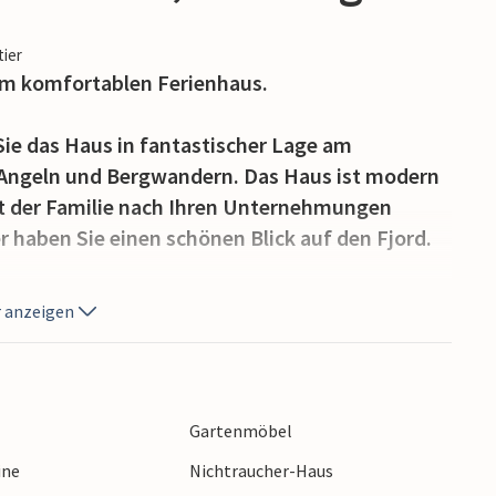
tier
em komfortablen Ferienhaus.
Sie das Haus in fantastischer Lage am
um Angeln und Bergwandern. Das Haus ist modern
mit der Familie nach Ihren Unternehmungen
aben Sie einen schönen Blick auf den Fjord.
errasse, sehen Sie den Kindern beim
 anzeigen
tück mit Spielgeräten zu und lassen Sie den
meln Sie später die ganze Familie am
Gartenmöbel
 majestätische Bergwelt der Sunnmørsalpene,
ine
Nichtraucher-Haus
ergluft auf Sie warten. Die nahegelegenen