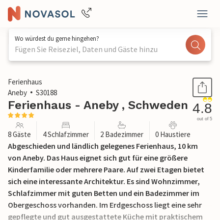
Wo würdest du gerne hingehen?
Fügen Sie Reiseziel, Daten und Gäste hinzu
1 / 13
Ferienhaus
Aneby
S30188
Ferienhaus - Aneby , Schweden
4.8
out of 5
8 Gäste
4 Schlafzimmer
2 Badezimmer
0 Haustiere
Abgeschieden und ländlich gelegenes Ferienhaus, 10 km
von Aneby. Das Haus eignet sich gut für eine größere
Kinderfamilie oder mehrere Paare. Auf zwei Etagen bietet
sich eine interessante Architektur. Es sind Wohnzimmer,
Schlafzimmer mit guten Betten und ein Badezimmer im
Obergeschoss vorhanden. Im Erdgeschoss liegt eine sehr
gepflegte und gut ausgestattete Küche mit praktischem