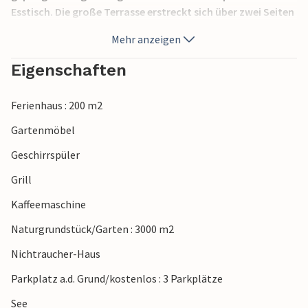
Esstisch. Die große Terrasse erstreckt sich über zwei Seiten
des Hauses. Rasen für Spiele. Rund um das Haus sind die
Mehr anzeigen
Wälder reich an Beeren, Pilzen, Rehen und Elchen. Einkaufen
können Sie im 40 km entfernt gelegenen Jönköping
Eigenschaften
(Einkaufszentrum, gemütliche Innenstadt). Ein anderes
Ausflugsziel wäre die Zuckerstangenstadt Gränna.
Ferienhaus : 200 m2
Gartenmöbel
Geschirrspüler
Grill
Kaffeemaschine
Naturgrundstück/Garten : 3000 m2
Nichtraucher-Haus
Parkplatz a.d. Grund/kostenlos : 3 Parkplätze
See