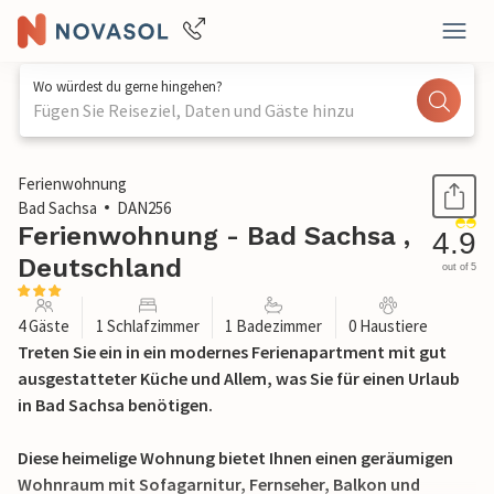
Wo würdest du gerne hingehen?
Fügen Sie Reiseziel, Daten und Gäste hinzu
1 / 13
Ferienwohnung
Bad Sachsa
DAN256
Ferienwohnung - Bad Sachsa ,
4.9
Deutschland
out of 5
4 Gäste
1 Schlafzimmer
1 Badezimmer
0 Haustiere
Treten Sie ein in ein modernes Ferienapartment mit gut
ausgestatteter Küche und Allem, was Sie für einen Urlaub
in Bad Sachsa benötigen.
Diese heimelige Wohnung bietet Ihnen einen geräumigen
Wohnraum mit Sofagarnitur, Fernseher, Balkon und