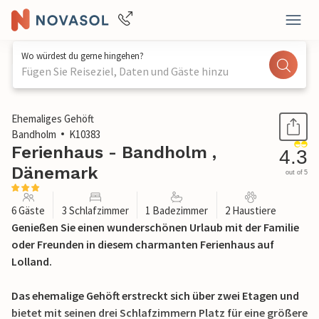
Wo würdest du gerne hingehen?
Fügen Sie Reiseziel, Daten und Gäste hinzu
1 / 18
Ehemaliges Gehöft
Bandholm
K10383
Ferienhaus - Bandholm ,
4.3
Dänemark
out of 5
6 Gäste
3 Schlafzimmer
1 Badezimmer
2 Haustiere
Genießen Sie einen wunderschönen Urlaub mit der Familie
oder Freunden in diesem charmanten Ferienhaus auf
Lolland.
Das ehemalige Gehöft erstreckt sich über zwei Etagen und
bietet mit seinen drei Schlafzimmern Platz für eine größere