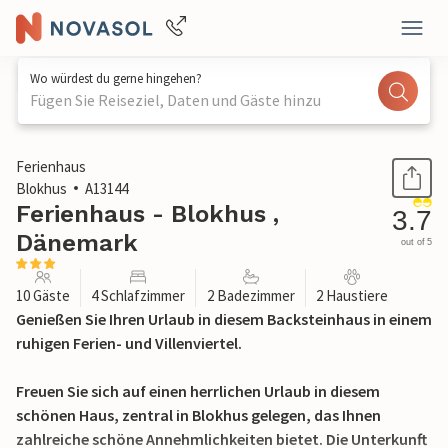
Wo würdest du gerne hingehen?
Fügen Sie Reiseziel, Daten und Gäste hinzu
1 / 23
Ferienhaus
Blokhus
A13144
Ferienhaus - Blokhus ,
3.7
Dänemark
out of 5
10 Gäste
4 Schlafzimmer
2 Badezimmer
2 Haustiere
Genießen Sie Ihren Urlaub in diesem Backsteinhaus in einem
ruhigen Ferien- und Villenviertel.
Freuen Sie sich auf einen herrlichen Urlaub in diesem
schönen Haus, zentral in Blokhus gelegen, das Ihnen
zahlreiche schöne Annehmlichkeiten bietet. Die Unterkunft