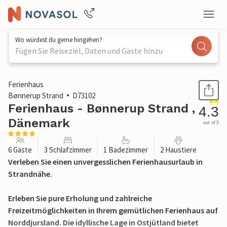
Wo würdest du gerne hingehen?
Fügen Sie Reiseziel, Daten und Gäste hinzu
1 / 18
Ferienhaus
Bønnerup Strand
D73102
Ferienhaus - Bønnerup Strand ,
4.3
Dänemark
out of 5
6 Gäste
3 Schlafzimmer
1 Badezimmer
2 Haustiere
Verleben Sie einen unvergesslichen Ferienhausurlaub in
Strandnähe.
Erleben Sie pure Erholung und zahlreiche
Freizeitmöglichkeiten in Ihrem gemütlichen Ferienhaus auf
Norddjursland. Die idyllische Lage in Ostjütland bietet