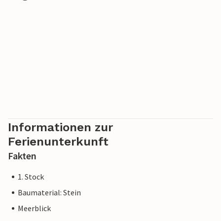
mittelalterlichen Charme oder erkunden Sie die
beeindruckenden Aspromonte-Berge. Bei Ihrer Ankunft
werden Sie mit einer kostenlosen Verkostung typischer
regionaler Produkte begrüßt.
Informationen zur
Ferienunterkunft
Fakten
1. Stock
Baumaterial: Stein
Meerblick