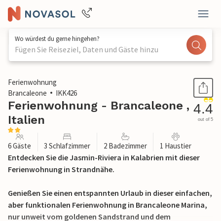
Wo würdest du gerne hingehen?
Fügen Sie Reiseziel, Daten und Gäste hinzu
1 / 15
Ferienwohnung
Brancaleone
IKK426
Ferienwohnung - Brancaleone ,
4.4
Italien
out of 5
6 Gäste
3 Schlafzimmer
2 Badezimmer
1 Haustier
Entdecken Sie die Jasmin-Riviera in Kalabrien mit dieser
Ferienwohnung in Strandnähe.
Genießen Sie einen entspannten Urlaub in dieser einfachen,
aber funktionalen Ferienwohnung in Brancaleone Marina,
nur unweit vom goldenen Sandstrand und dem