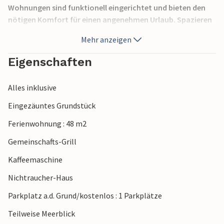
Wohnungen sind funktionell eingerichtet und bieten den
nötigen Komfort für einen angenehmen Urlaub. Spazieren
Sie zum Meer und entdecken Sie die Annehmlichkeiten, die
Mehr anzeigen
Ihnen Selce bietet, wie z. B. die Promenade bis nach
Crikvenica. Crikvenica bildet zusammen mit Selce einen
Eigenschaften
sehr attraktiven Abschnitt an der Kvarner Küste.
Alles inklusive
Eingezäuntes Grundstück
Ferienwohnung : 48 m2
Gemeinschafts-Grill
Kaffeemaschine
Nichtraucher-Haus
Parkplatz a.d. Grund/kostenlos : 1 Parkplätze
Teilweise Meerblick