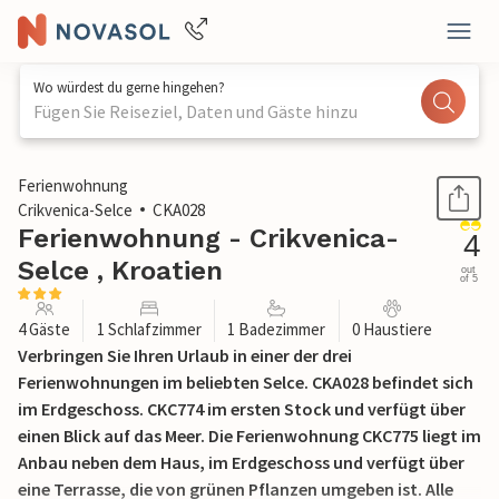
Wo würdest du gerne hingehen?
Fügen Sie Reiseziel, Daten und Gäste hinzu
1 / 22
Ferienwohnung
Crikvenica-Selce
CKA028
Ferienwohnung - Crikvenica-
4
Selce , Kroatien
out
of 5
4 Gäste
1 Schlafzimmer
1 Badezimmer
0 Haustiere
Verbringen Sie Ihren Urlaub in einer der drei
Ferienwohnungen im beliebten Selce. CKA028 befindet sich
im Erdgeschoss. CKC774 im ersten Stock und verfügt über
einen Blick auf das Meer. Die Ferienwohnung CKC775 liegt im
Anbau neben dem Haus, im Erdgeschoss und verfügt über
eine Terrasse, die von grünen Pflanzen umgeben ist. Alle