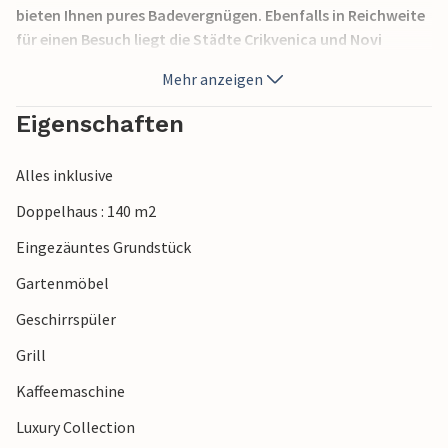
bieten Ihnen pures Badevergnügen. Ebenfalls in Reichweite
für einen Besuch liegt die Städte Crikvenica und Novi
Vinodolski, auch unbedingt sehenswert ist die Insel Krk, alle
Mehr anzeigen
3 Destinationen sind während der Sommertage reich an
Veranstaltungen.
Eigenschaften
Alles inklusive
Doppelhaus : 140 m2
Eingezäuntes Grundstück
Gartenmöbel
Geschirrspüler
Grill
Kaffeemaschine
Luxury Collection