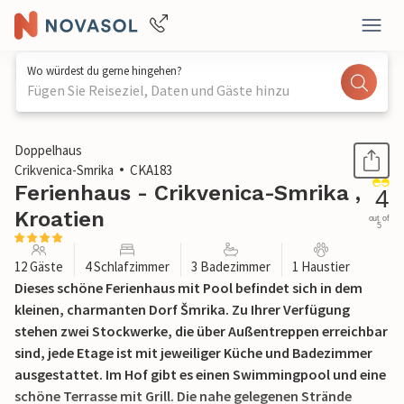
Wo würdest du gerne hingehen?
Fügen Sie Reiseziel, Daten und Gäste hinzu
1 / 54
Doppelhaus
Crikvenica-Smrika
CKA183
Ferienhaus - Crikvenica-Smrika ,
4
Kroatien
out of
5
12 Gäste
4 Schlafzimmer
3 Badezimmer
1 Haustier
Dieses schöne Ferienhaus mit Pool befindet sich in dem
kleinen, charmanten Dorf Šmrika. Zu Ihrer Verfügung
stehen zwei Stockwerke, die über Außentreppen erreichbar
sind, jede Etage ist mit jeweiliger Küche und Badezimmer
ausgestattet. Im Hof gibt es einen Swimmingpool und eine
schöne Terrasse mit Grill. Die nahe gelegenen Strände