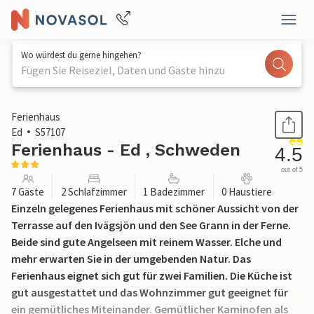
Wo würdest du gerne hingehen?
Fügen Sie Reiseziel, Daten und Gäste hinzu
1 / 16
Ferienhaus
Ed
S57107
Ferienhaus - Ed , Schweden
4.5
out of 5
7 Gäste
2 Schlafzimmer
1 Badezimmer
0 Haustiere
Einzeln gelegenes Ferienhaus mit schöner Aussicht von der
Terrasse auf den Ivägsjön und den See Grann in der Ferne.
Beide sind gute Angelseen mit reinem Wasser. Elche und
mehr erwarten Sie in der umgebenden Natur. Das
Ferienhaus eignet sich gut für zwei Familien. Die Küche ist
gut ausgestattet und das Wohnzimmer gut geeignet für
ein gemütliches Miteinander. Gemütlicher Kaminofen als