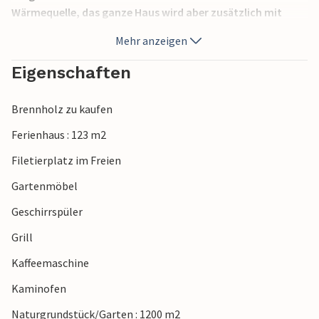
Wärmequelle, das ganze Haus wird aber zusätzlich mit
einer Wärmepumpe beheizt. In der Nähe liegt die Dalslands
Mehr anzeigen
Moose Ranch, dort kommen Sie Elchen richtig nahe. Mit
den Kanalschiffen können Sie einen Ausflug auf dem
Eigenschaften
Dalslands Kanal machen.
Brennholz zu kaufen
Ferienhaus : 123 m2
Filetierplatz im Freien
Gartenmöbel
Geschirrspüler
Grill
Kaffeemaschine
Kaminofen
Naturgrundstück/Garten : 1200 m2