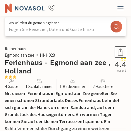
Wo würdest du gerne hingehen?
Fügen Sie Reiseziel, Daten und Gäste hinzu
1 / 19
Reihenhaus
Egmond aan zee
HNH028
Ferienhaus - Egmond aan zee ,
4.4
Holland
out of 5
4 Gäste
1 Schlafzimmer
1 Badezimmer
2 Haustiere
Mit diesem Ferienhaus in Egmond aan Zee genießen Sie
einen schönen Strandurlaub. Dieses Ferienhaus befindet
sich ganz in der Nähe von einem Sandstrand, auf dem
Grundstück des Hauseigentümers. An warmen Tagen
können Sie auf der kleinen Terrasse entspannen. Ein
Schlafzimmer ist der Durchgang zu einem weiteren