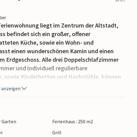
out of 5
tier
Ferienwohnung liegt im Zentrum der Altstadt,
 befindet sich ein großer, offener
atteten Küche, sowie ein Wohn- und
sst einen wunderschönen Kamin und einen
 im Erdgeschoss. Alle drei Doppelschlafzimmer
mer und individuell regulierbare
r, sowie Kinderbetten und Hochstühle, können
 Jedes Bett ist mit Galaxie medizinischen
 anzeigen
en guten Schlaf und viele andere
 Außenbereich befindet sich ein großer
em Pool gibt es eine überdachte Terrasse für
l. Die Villa liegt sehr ruhig und ist von
r Garten
Ferienhaus : 250 m2
er
Grill