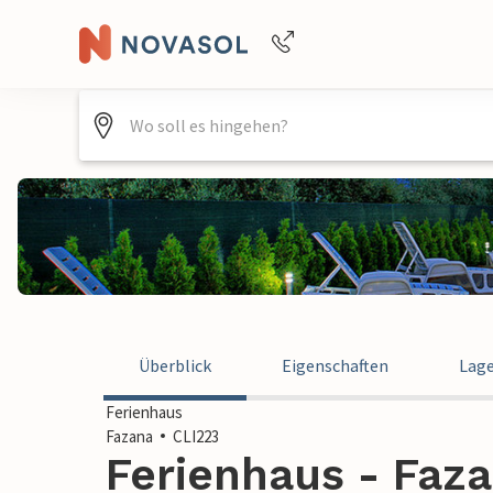
Buchungshilfe per Telefon
+4940688715475
Überblick
Eigenschaften
Lag
Ferienhaus
Fazana
CLI223
Ferienhaus - Faza