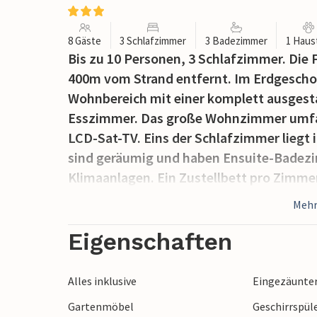
8 Gäste
3 Schlafzimmer
3 Badezimmer
1 Haus
Bis zu 10 Personen, 3 Schlafzimmer. Die 
400m vom Strand entfernt. Im Erdgeschoss
Wohnbereich mit einer komplett ausgest
Esszimmer. Das große Wohnzimmer umfa
LCD-Sat-TV. Eins der Schlafzimmer liegt
sind geräumig und haben Ensuite-Badezim
Klimaanlagen. Ein Zustellbett pro Zimme
kostenlos zur Verfügung gestellt werden.
Mehr
Kristall-Pads ausgestattet, die Ihnen ein
gesundheitliche Vorteile ermöglichen. Im
Eigenschaften
Swimmingpool mit Sonnenliegen. Neben d
Mahlzeiten im Freien mit einem großen Gril
Alles inklusive
Eingezäunte
Olivenbäumen umgeben.
Gartenmöbel
Geschirrspül