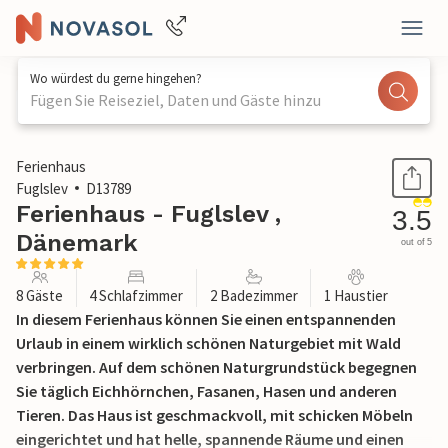
Wo würdest du gerne hingehen?
Fügen Sie Reiseziel, Daten und Gäste hinzu
1 / 37
Ferienhaus
Fuglslev
D13789
Ferienhaus - Fuglslev ,
3.5
Dänemark
out of 5
8 Gäste
4 Schlafzimmer
2 Badezimmer
1 Haustier
In diesem Ferienhaus können Sie einen entspannenden
Urlaub in einem wirklich schönen Naturgebiet mit Wald
verbringen. Auf dem schönen Naturgrundstück begegnen
Sie täglich Eichhörnchen, Fasanen, Hasen und anderen
Tieren. Das Haus ist geschmackvoll, mit schicken Möbeln
eingerichtet und hat helle, spannende Räume und einen