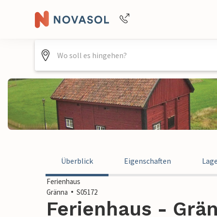
Buchungshilfe per Telefon
+4940688715475
Überblick
Eigenschaften
Lag
Ferienhaus
Gränna
S05172
Ferienhaus - Grä