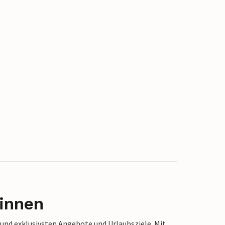
innen
 und exklusivsten Angebote und Urlaubsziele. Mit