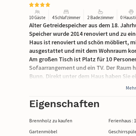
10 Gäste
4 Schlafzimmer
2 Badezimmer
0 Haust
Alter Getreidespeicher aus dem 18. Jahrh
Speicher wurde 2014 renoviert und zu e
Haus ist renoviert und schön möbliert, m
ausgestattet und mit dem Wohnraum komb
Am großen Tisch ist Platz für 10 Persone
Sofaarrangement und ein TV. Der Raum ha
Bunn. Direkt unter dem Haus haben Sie e
Angelmöglichkeiten. Für Ihr Boot können 
Mehr
Ruderboot. Auch die Angellizenz können S
Sauna am See, Buchung über den Besitze
Eigenschaften
Viele Sehenswürdigkeiten liegen in einem
erreichen es mit der Fähre von Visingsjö
Brennholz zu kaufen
Ferienhaus :
37 km weit weg. Der Wanderweg John Baue
Gartenmöbel
Geschirrspül
John Bauer eine Zeit lang und lies sich z