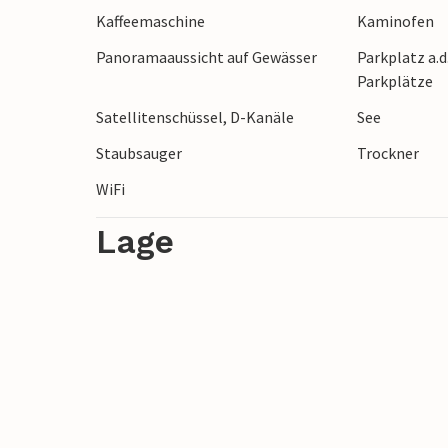
Kaffeemaschine
Kaminofen
zum öffentlichen Badeplatz mit Sandstra
Panoramaaussicht auf Gewässer
Parkplatz a.d
Parkplätze
Satellitenschüssel, D-Kanäle
See
Staubsauger
Trockner
WiFi
Lage