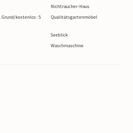
Nichtraucher-Haus
nd und Brücke.
. Grund/kostenlos : 5
Qualitätsgartenmöbel
Seeblick
Waschmaschine