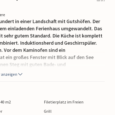
out of 5
iere
undert in einer Landschaft mit Gutshöfen. Der
inem einladenden Ferienhaus umgewandelt. Das
it sehr gutem Standard. Die Küche ist komplett
iniert. Induktionsherd und Geschirrspüler.
n. Vor dem Kaminofen sind ein
t ein großes Fenster mit Blick auf den See
inen Steg mit guten Bade- und
Sie dort einen Motor mieten, auch ein extra
 anzeigen
ie dort kaufen. Mieten Sie gerne die renovierte
r.
 guten Abstand. So ist Gränna in der Nähe, Sie
. Für Messebesucher liegen Elmia und Jönköping
 140 m2
Filetierplatz im Freien
rnleden ist ein schönes Erlebnis. Hier wohnte
er
Grill
u seinen Malerien inspirieren. Ca. 300 m Fuβweg