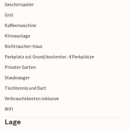
Geschirrspüler
Madeleine oder Salamandre, den geheimnisvollen Wald von
Païolive und die majestätischen Schluchten der Ardèche.
Grill
Kaffeemaschine
Klimaanlage
Nichtraucher-Haus
Parkplatz a.d. Grund/kostenlos : 4 Parkplätze
Privater Garten
Staubsauger
Tischtennis und Dart
Verbrauchskosten inklusive
WiFi
Lage