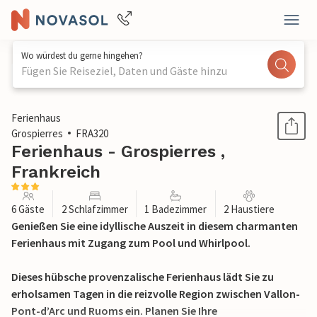
Wo würdest du gerne hingehen?
Fügen Sie Reiseziel, Daten und Gäste hinzu
1 / 27
Ferienhaus
Grospierres
FRA320
Ferienhaus - Grospierres ,
Frankreich
6 Gäste
2 Schlafzimmer
1 Badezimmer
2 Haustiere
Genießen Sie eine idyllische Auszeit in diesem charmanten
Ferienhaus mit Zugang zum Pool und Whirlpool.
Dieses hübsche provenzalische Ferienhaus lädt Sie zu
erholsamen Tagen in die reizvolle Region zwischen Vallon-
Pont-d’Arc und Ruoms ein. Planen Sie Ihre