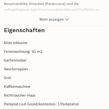
Mountainbike-Strecken (Parenzana) und die
nahegelegenen Agrotourismusbetriebe und Hofläden zu
erkunden. Sehenswert sind auch die historischen
Mehr anzeigen
Burgstädte Grožnjan und Motovun, die Sie nach einer
kurzen Autofahrt erreichen. Kosten Sie die kulinarischen
Eigenschaften
Spezialitäten mit Trüffel rund um Livada.
Alles inklusive
Ferienwohnung : 61 m2
Gartenmöbel
Geschirrspüler
Grill
Kaffeemaschine
Nichtraucher-Haus
Parkplatz a.d. Grund/kostenlos : 1 Parkplätze