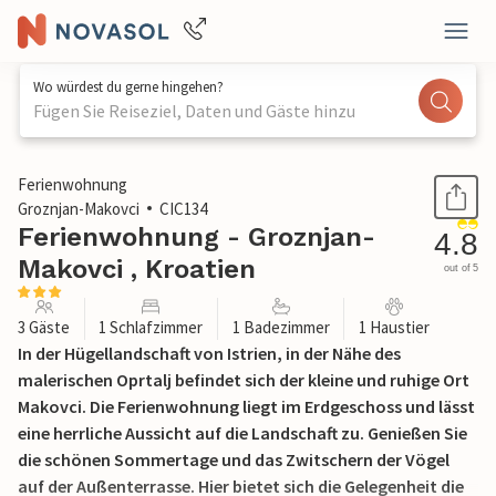
Wo würdest du gerne hingehen?
Fügen Sie Reiseziel, Daten und Gäste hinzu
1 / 25
Ferienwohnung
Groznjan-Makovci
CIC134
Ferienwohnung - Groznjan-
4.8
Makovci , Kroatien
out of 5
3 Gäste
1 Schlafzimmer
1 Badezimmer
1 Haustier
In der Hügellandschaft von Istrien, in der Nähe des
malerischen Oprtalj befindet sich der kleine und ruhige Ort
Makovci. Die Ferienwohnung liegt im Erdgeschoss und lässt
eine herrliche Aussicht auf die Landschaft zu. Genießen Sie
die schönen Sommertage und das Zwitschern der Vögel
auf der Außenterrasse. Hier bietet sich die Gelegenheit die