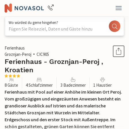
Wo würdest du gerne hingehen?
Fügen Sie Reiseziel, Daten und Gäste hinzu
1 / 49
Ferienhaus
Groznjan-Peroj
CIC905
Ferienhaus - Groznjan-Peroj ,
Kroatien
8 Gäste
4 Schlafzimmer
3 Badezimmer
1 Haustier
Ferienhaus mit Pool auf einer Anhöhe im kleinen Ort Peroj.
Vom großzügigen und eingezäunten Anwesen besteht ein
grandioser Ausblick auf Istrien und das malerische
Städtchen Groznjan mit Wurzeln im Mittelalter.
Erdgeschoss und den erster Stock mit Außentreppe. Im
schön gestalteten, grünen Garten können Sie entfernt