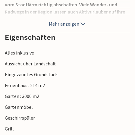
vom Stadtlärm richtig abschalten. Viele Wander- und
Radwege in der Region lassen auch Aktivurlauber auf ihre
Kosten kommen. Erkunden Sie die Küste Istriens und ihre
Mehr anzeigen
wundervollen Strände und lassen Sie sich vom
kristallklaren Meer begeistern.
Eigenschaften
Alles inklusive
Aussicht über Landschaft
Eingezäuntes Grundstück
Ferienhaus : 214 m2
Garten : 3000 m2
Gartenmöbel
Geschirrspüler
Grill