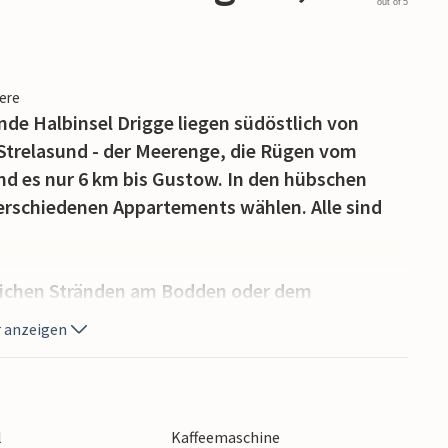
out of 5
iere
de Halbinsel Drigge liegen südöstlich von
 Strelasund - der Meerenge, die Rügen vom
d es nur 6 km bis Gustow. In den hübschen
rschiedenen Appartements wählen. Alle sind
rlichen Stränden am Bodden oder dem
feinen Sandstränden bietet Deutschlands
 anzeigen
kturelle Vielfalt: besuchen Sie die pulsierenden
s der Insel, lassen Sie sich verzaubern vom
en Landschaften und weltbühmten Aussichten.
gehört seit 2002 zum Weltkulturerbe der UNESCO
l
Kaffeemaschine