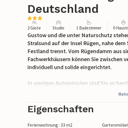
Deutschland
2 Gäste
Studio
1 Badezimmer
0 Haust
Gustow und die unter Naturschutz stehen
Stralsund auf der Insel Rügen, nahe dem
Festland trennt. Vom Rügendamm aus sin
Fachwerkhäusern können Sie zwischen ve
individuell und solide eingerichtet.
In wenigen Autominuten sind Sie an her
Strelasund. Neben den insgesamt 60 km 
Mehr
größte Insel eine landschaftliche und stru
Ostseebäder oder die großen Nationalpark
Eigenschaften
Charme der Bäderarchitektur, traumhaft
Die historische Altstadt von Stralsund 
Ferienwohnung : 33 m2
Gartenmöbe