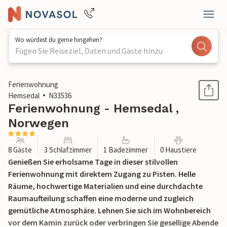
Wo würdest du gerne hingehen?
Fügen Sie Reiseziel, Daten und Gäste hinzu
1 / 25
Ferienwohnung
Hemsedal
N33536
Ferienwohnung - Hemsedal ,
Norwegen
8 Gäste
3 Schlafzimmer
1 Badezimmer
0 Haustiere
Genießen Sie erholsame Tage in dieser stilvollen
Ferienwohnung mit direktem Zugang zu Pisten. Helle
Räume, hochwertige Materialien und eine durchdachte
Raumaufteilung schaffen eine moderne und zugleich
gemütliche Atmosphäre. Lehnen Sie sich im Wohnbereich
vor dem Kamin zurück oder verbringen Sie gesellige Abende