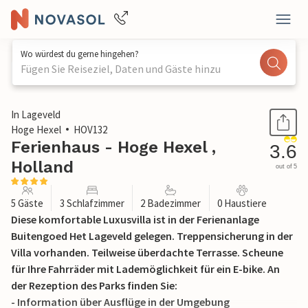
Wo würdest du gerne hingehen?
Fügen Sie Reiseziel, Daten und Gäste hinzu
1 / 32
In Lageveld
Hoge Hexel
HOV132
Ferienhaus - Hoge Hexel ,
3.6
Holland
out of 5
5 Gäste
3 Schlafzimmer
2 Badezimmer
0 Haustiere
Diese komfortable Luxusvilla ist in der Ferienanlage
Buitengoed Het Lageveld gelegen. Treppensicherung in der
Villa vorhanden. Teilweise überdachte Terrasse. Scheune
für Ihre Fahrräder mit Lademöglichkeit für ein E-bike. An
der Rezeption des Parks finden Sie:
- Information über Ausflüge in der Umgebung