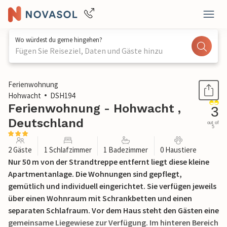
Wo würdest du gerne hingehen?
Fügen Sie Reiseziel, Daten und Gäste hinzu
1 / 16
Ferienwohnung
Hohwacht
DSH194
Ferienwohnung - Hohwacht ,
3
Deutschland
out of
5
2 Gäste
1 Schlafzimmer
1 Badezimmer
0 Haustiere
Nur 50 m von der Strandtreppe entfernt liegt diese kleine
Apartmentanlage. Die Wohnungen sind gepflegt,
gemütlich und individuell eingerichtet. Sie verfügen jeweils
über einen Wohnraum mit Schrankbetten und einen
separaten Schlafraum. Vor dem Haus steht den Gästen eine
gemeinsame Liegewiese zur Verfügung. Im hinteren Bereich