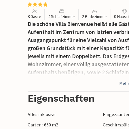
8 Gäste
4 Schlafzimmer
2 Badezimmer
0 Haust
Die schöne Villa Bienvenue heißt alle G
Aufenthalt im Zentrum von Istrien verb
Ausgangspunkt für eine Vielzahl von Ausf
großen Grundstück mit einer Kapazität f
jeweils mit einem Doppelbett. Das Erdg
Wohnzimmer, einer völlig ausgestatteten
Aufenthalts benötigen, sowie 2 Schlafz
restlichen 2 Schlafzimmer und ein Bad m
Mehr
auch einen schönen Balkon mit Blick auf 
private Pool im Garten bietet Erfrisch
Eigenschaften
Essbereich im Freien der perfekte Ort is
Freien auf dem Holzkohlegrill zu genieße
Alles inklusive
Eingezäunte
Bereich Mittelistriens in der Gemeinde Sv
Garten : 650 m2
Geschirrspül
unwiderstehliches kulinarisches Angebot – 