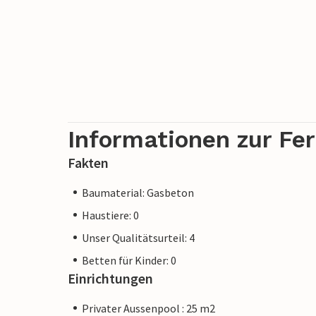
Istriens entwickelt. Rovinj, einer der sc
mit einer wunderschönen Altstadt, ist mit
Architektur. Seine prachtvollen Gebäude
Restaurants und Cafés sind ein Ziel für T
Informationen zur Fe
Fakten
Baumaterial: Gasbeton
Haustiere: 0
Unser Qualitätsurteil: 4
Betten für Kinder: 0
Einrichtungen
Privater Aussenpool : 25 m2