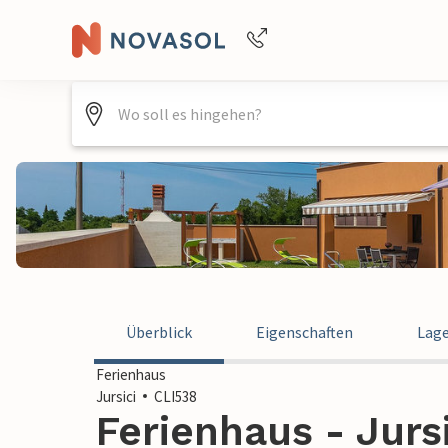
Buchungshilfe per Telefon
+4940688715475
Überblick
Eigenschaften
Lag
Ferienhaus
Jursici
CLI538
Ferienhaus - Jursi