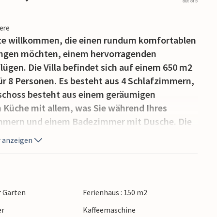
out of 5
iere
äste willkommen, die einen rundum komfortablen
ringen möchten, einem hervorragenden
lügen. Die Villa befindet sich auf einem 650 m2
ür 8 Personen. Es besteht aus 4 Schlafzimmern,
eschoss besteht aus einem geräumigen
 Küche mit allem, was Sie während Ihres
immern und einem Badezimmer mit Dusche. Die
it Wanne befinden sich im Obergeschoss. Es gibt
 anzeigen
die friedliche Umgebung des Dorfes Jursici. Der
ung an warmen Sommertagen, während der
t, um sich zu versammeln und Mahlzeiten im
n.Das Dorf Juršići befindet sich im südlichen
r Garten
Ferienhaus : 150 m2
etvinčenat. Die Region Istrien verfügt über ein
er
Kaffeemaschine
Trüffel, Fuži (traditionelle istrische Nudeln),