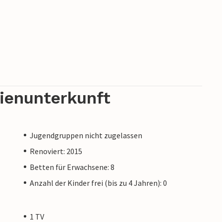
hönsten und luxuriösesten Urlaubsorte in Istrien
 seiner 1700-jährigen Geschichte eine Perle der
 und charmanten Gassen mit kleinen Galerien,
ouristen aus der ganzen Welt.
rienunterkunft
Jugendgruppen nicht zugelassen
Renoviert: 2015
Betten für Erwachsene: 8
Anzahl der Kinder frei (bis zu 4 Jahren): 0
1 TV