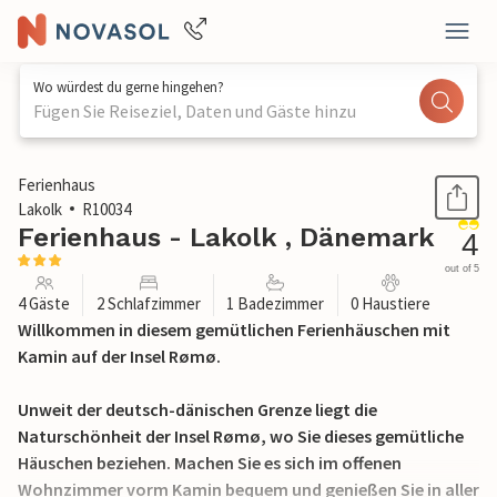
Wo würdest du gerne hingehen?
Fügen Sie Reiseziel, Daten und Gäste hinzu
1 / 20
Ferienhaus
Lakolk
R10034
Ferienhaus - Lakolk , Dänemark
4
out of 5
4 Gäste
2 Schlafzimmer
1 Badezimmer
0 Haustiere
Willkommen in diesem gemütlichen Ferienhäuschen mit
Kamin auf der Insel Rømø.
Unweit der deutsch-dänischen Grenze liegt die
Naturschönheit der Insel Rømø, wo Sie dieses gemütliche
Häuschen beziehen. Machen Sie es sich im offenen
Wohnzimmer vorm Kamin bequem und genießen Sie in aller