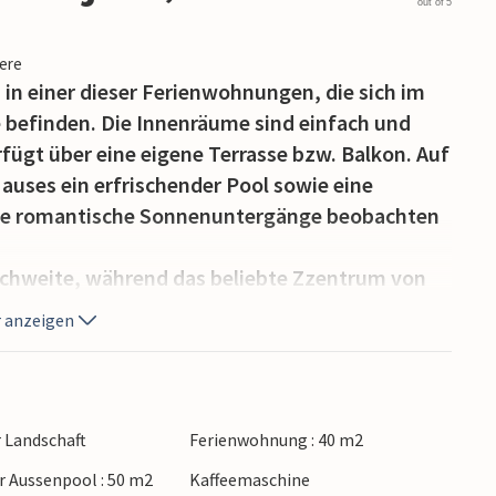
out of 5
iere
in einer dieser Ferienwohnungen, die sich im
e befinden. Die Innenräume sind einfach und
fügt über eine eigene Terrasse bzw. Balkon. Auf
auses ein erfrischender Pool sowie eine
Sie romantische Sonnenuntergänge beobachten
eichweite, während das beliebte Zzentrum von
ders für Kleinkinder geeignet ist, nur wenige
 anzeigen
ižnjan selbst hat viele Strände mit kristallklarem
hen Sie auch den Naturpark Kap Kamenjak sowie
tionen in Südistrien.
r Landschaft
Ferienwohnung : 40 m2
 Aussenpool : 50 m2
Kaffeemaschine