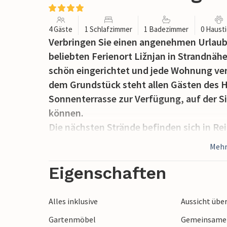
4 Gäste
1 Schlafzimmer
1 Badezimmer
0 Haust
Verbringen Sie einen angenehmen Urlaub 
beliebten Ferienort Ližnjan in Strandnäh
schön eingerichtet und jede Wohnung ver
dem Grundstück steht allen Gästen des H
Sonnenterrasse zur Verfügung, auf der 
können.
Die nächsten Strände befinden sich in R
Medulin mit seinem Sandstrand, der beson
Mehr
Kilometer weit entfernt liegt. Die Stadt L
Meer und zahlreiche Restaurants. Besuc
Eigenschaften
die Stadt Pula und andere Touristenattrak
Alles inklusive
Aussicht übe
Gartenmöbel
Gemeinsamer