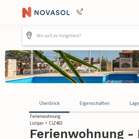
Buchungshilfe per Telefon
+4940688715475
Überblick
Eigenschaften
Lag
Ferienwohnung
Liznjan
CIZ403
Ferienwohnung - L