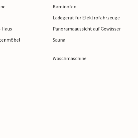
ine
Kaminofen
s einen Besuch wert, aber nehmen Sie sich
ktro- oder Hybridauto anreisen, können Sie
Ladegerät für Elektrofahrzeuge
r-Haus
Panoramaaussicht auf Gewässer
rtenmöbel
Sauna
Waschmaschine