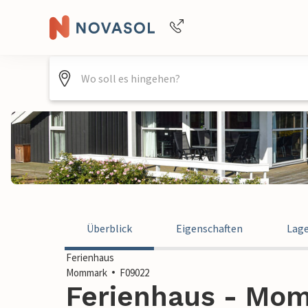
Buchungshilfe per Telefon
+4940688715475
Überblick
Eigenschaften
Lag
Ferienhaus
Mommark
F09022
Ferienhaus - Mo