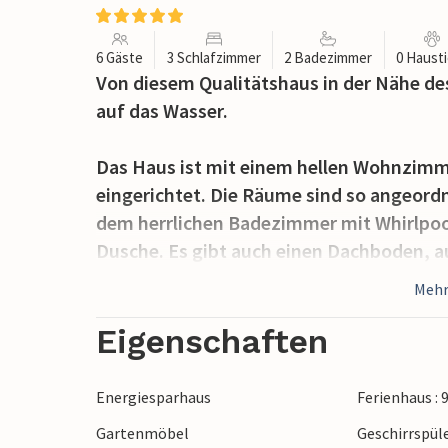
6 Gäste
3 Schlafzimmer
2 Badezimmer
0 Haust
Von diesem Qualitätshaus in der Nähe de
auf das Wasser.
Das Haus ist mit einem hellen Wohnzimm
eingerichtet. Die Räume sind so angeordn
dem herrlichen Badezimmer mit Whirlpool
Dusche. Es gibt auch einen Dachboden, a
Haus verfügt über einen Garten und eine 
Mehr
sodass Sie von morgens bis abends die 
Im Haus stehen zwei Anfänger-Golfsets z
Eigenschaften
Ausflug auf den Golfplatz machen könne
Energiesparhaus
Ferienhaus : 
Dieses Haus ist ein guter Ausgangspunkt
Gartenmöbel
Geschirrspül
Natur als auch die historischen Erlebniss