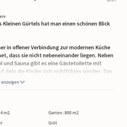
out of 5
iere
s Kleinen Gürtels hat man einen schönen Blick
er in offener Verbindung zur modernen Küche
et, dass sie nicht nebeneinander liegen. Neben
 und Sauna gibt es eine Gästetoilette mit
uf dem die Kinder sich wohlfühlen werden. Das
große Terrasse an drei Seiten des Hauses,
 anzeigen
Sonne genießen können.
ur Verfügung, sodass Sie problemlos einen
n.
94 m2
Garten : 800 m2
 für einen schönen Urlaub, in dem sowohl die
er
Grill
e und das Stadtleben leicht zu erreichen sind.