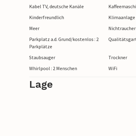
Kabel TV, deutsche Kanäle
Kaffeemasch
Der Universe Adventure Park ist ebenfall
genügend Zeit! Sollten Sie mit einem Ele
Kinderfreundlich
Klimaanlage
dieses am Haus aufladen.
Meer
Nichtrauche
Parkplatz a.d. Grund/kostenlos : 2
Qualitätsga
Parkplätze
Staubsauger
Trockner
Whirlpool : 2 Menschen
WiFi
Lage