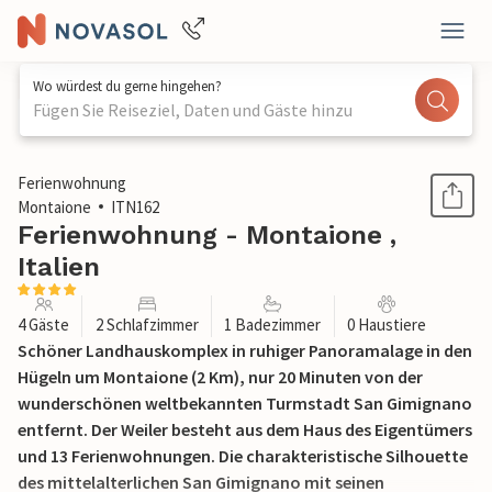
Wo würdest du gerne hingehen?
Fügen Sie Reiseziel, Daten und Gäste hinzu
1 / 25
Ferienwohnung
Montaione
ITN162
Ferienwohnung - Montaione ,
Italien
4 Gäste
2 Schlafzimmer
1 Badezimmer
0 Haustiere
Schöner Landhauskomplex in ruhiger Panoramalage in den
Hügeln um Montaione (2 Km), nur 20 Minuten von der
wunderschönen weltbekannten Turmstadt San Gimignano
entfernt. Der Weiler besteht aus dem Haus des Eigentümers
und 13 Ferienwohnungen. Die charakteristische Silhouette
des mittelalterlichen San Gimignano mit seinen