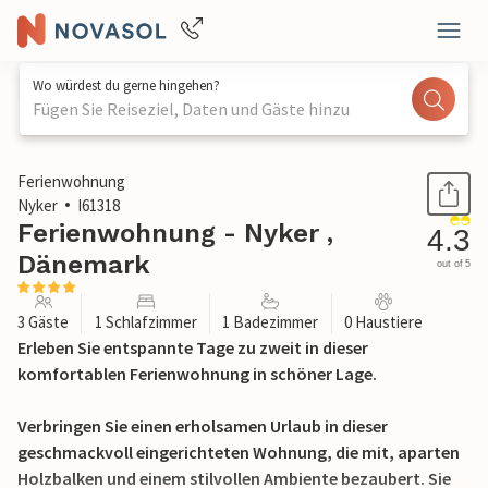
Wo würdest du gerne hingehen?
Fügen Sie Reiseziel, Daten und Gäste hinzu
1 / 29
Ferienwohnung
Nyker
I61318
Ferienwohnung - Nyker ,
4.3
Dänemark
out of 5
3 Gäste
1 Schlafzimmer
1 Badezimmer
0 Haustiere
Erleben Sie entspannte Tage zu zweit in dieser
komfortablen Ferienwohnung in schöner Lage.
Verbringen Sie einen erholsamen Urlaub in dieser
geschmackvoll eingerichteten Wohnung, die mit, aparten
Holzbalken und einem stilvollen Ambiente bezaubert. Sie