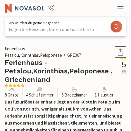
Wo würdest du gerne hingehen?
Fügen Sie Reiseziel, Daten und Gäste hinzu
1 / 47
Ferienhaus
Petalou,Korinthias,Peloponese
GPE367
Ferienhaus -
5
Petalou,Korinthias,Peloponese ,
out
of 5
Griechenland
8 Gäste
4 Schlafzimmer
6 Badezimmer
1 Haustier
Das luxuriöse Ferienhaus liegt an der Küste in Petalou im
Golf von Korinth, weniger als 140 km von Athen. Das
Ferienhaus ist sorgfältig eingerichtet, mit einer Mischung
aus modernen und klassischen Stilelementen, und bietet
alle Annehmlichkeiten für einen unvergesslichen Urlaub in