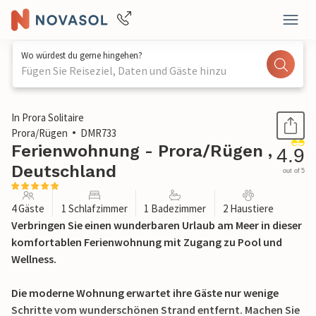
Wo würdest du gerne hingehen?
Fügen Sie Reiseziel, Daten und Gäste hinzu
1 / 41
In Prora Solitaire
Prora/Rügen
DMR733
Ferienwohnung - Prora/Rügen ,
4.9
Deutschland
out of 5
4 Gäste
1 Schlafzimmer
1 Badezimmer
2 Haustiere
Verbringen Sie einen wunderbaren Urlaub am Meer in dieser
komfortablen Ferienwohnung mit Zugang zu Pool und
Wellness.
Die moderne Wohnung erwartet ihre Gäste nur wenige
Schritte vom wunderschönen Strand entfernt. Machen Sie