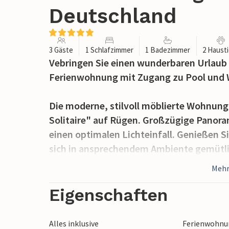
Deutschland
3 Gäste
1 Schlafzimmer
1 Badezimmer
2 Haust
Vebringen Sie einen wunderbaren Urlaub
Ferienwohnung mit Zugang zu Pool und 
Die moderne, stilvoll möblierte Wohnung 
Solitaire" auf Rügen. Großzügige Panora
einen optimalen Lichteinfall. Genießen 
sich in ansprechendem Ambiente gemütli
Mehr
Treten Sie ins Freie, frühstücken Sie mit
einem der Balkone und lauschen Sie dem
Eigenschaften
genießen. Später können durch die parkä
einem der Außenpools, die von Ostern bis
Alles inklusive
Ferienwohnun