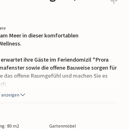
out of
5
iere
 am Meer in dieser komfortablen
Wellness.
erwartet ihre Gäste im Feriendomizil "Prora
mafenster sowie die offene Bauweise sorgen für
Sie das offene Raumgefühl und machen Sie es
ch.
 anzeigen
 Blick auf den Pool und den Kiefernwald auf
 Rauschen des Meeres, während Sie die Sonne
hnliche Gartenlandschaft schlendern und in
 Oktober geöffnet sind, ein paar Züge
g : 80 m2
Gartenmöbel