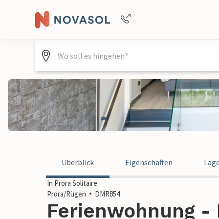
Buchungshilfe per Telefon
+4940688715475
Überblick
Eigenschaften
Lag
In Prora Solitaire
Prora/Rügen
DMR854
Ferienwohnung - 