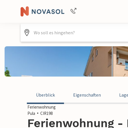
Buchungshilfe per Telefon
+4940688715475
Überblick
Eigenschaften
Lag
Ferienwohnung
Pula
CIR198
Ferienwohnung - P