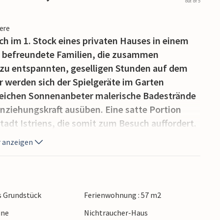
out of 5
iere
h im 1. Stock eines privaten Hauses in einem
für befreundete Familien, die zusammen
s zu entspannten, geselligen Stunden auf dem
 werden sich der Spielgeräte im Garten
rreichen Sonnenanbeter malerische Badestrände
nziehungskraft ausüben. Eine satte Portion
Stadt Istriens, die somit zum Besuch auffordert.
 anzeigen
s Grundstück
Ferienwohnung : 57 m2
ine
Nichtraucher-Haus