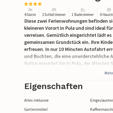
4 Gäste
2 Schlafzimmer
1 Badezimmer
0 Haust
Diese zwei Ferienwohnungen befinden sic
kleineren Vorort in Pula und sind ideal 
verreisen. Gemütlich eingerichtet lädt e
gemeinsamen Grundstück ein. Ihre Kinder
erfreuen. In nur 10 Minuten Autofahrt e
und Buchten, die eine unwiderstehliche A
Kultur erwartet Sie in Pula, der ältesten 
Mehr
Eigenschaften
Alles inklusive
Eingezäunte
Gartenmöbel
Kaffeemasch