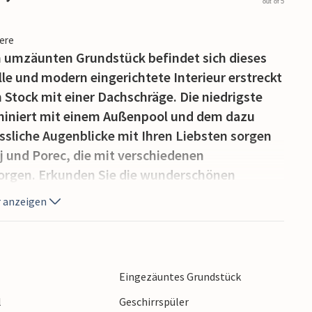
out of 5
iere
em umzäunten Grundstück befindet sich dieses
lle und modern eingerichtete Interieur erstreckt
 Stock mit einer Dachschräge. Die niedrigste
dominiert mit einem Außenpool und dem dazu
ssliche Augenblicke mit Ihren Liebsten sorgen
nj und Porec, die mit verschiedenen
rgen. Erkunden Sie die wunderschönen
n Sie einen unvergesslichen Urlaub.
 anzeigen
Eingezäuntes Grundstück
l
Geschirrspüler