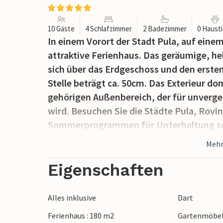
10 Gäste
4 Schlafzimmer
2 Badezimmer
0 Haust
In einem Vorort der Stadt Pula, auf ein
attraktive Ferienhaus. Das geräumige, he
sich über das Erdgeschoss und den ersten
Stelle beträgt ca. 50cm. Das Exterieur 
gehörigen Außenbereich, der für unverge
wird. Besuchen Sie die Städte Pula, Rovi
Sommerprogrammen für Unterhaltung so
Naturstrände dieser Region und verbringe
Mehr
Eigenschaften
Alles inklusive
Dart
Ferienhaus : 180 m2
Gartenmöbe