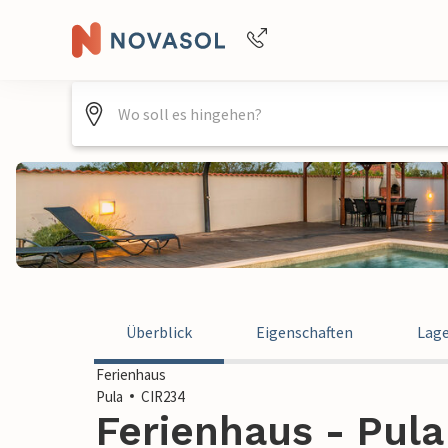
Buchungshilfe per Telefon
+4940688715475
Überblick
Eigenschaften
Lag
Ferienhaus
Pula
CIR234
Ferienhaus - Pula