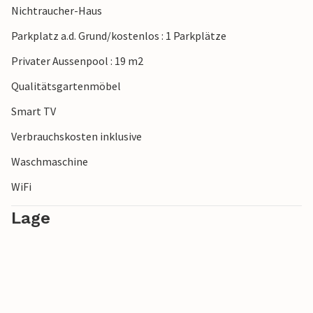
Nichtraucher-Haus
Bananenboot, Wasserski, Jetski oder Windsurfen.
Spazieren Sie am Abend durch die belebte Fußgängerzone,
Parkplatz a.d. Grund/kostenlos : 1 Parkplätze
wo sich eine große Anzahl an Restaurants sowie
Privater Aussenpool : 19 m2
verschiedene Bars befinden.
Qualitätsgartenmöbel
Genießen Sie Ihren Urlaub in diesem charmanten
Smart TV
Ferienhaus mit privatem Pool.
Verbrauchskosten inklusive
Waschmaschine
WiFi
Lage