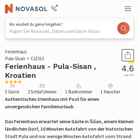
Wo würdest du gerne hingehen?
Fügen Sie Reiseziel, Daten und Gäste hinzu
1 / 37
Ferienhaus
Pula-Sisan
CIZ313
Ferienhaus - Pula-Sisan ,
4.6
Kroatien
out of 5
5 Gäste
2 Schlafzimmer
1 Badezimmer
1 Haustier
Authentisches Steinhaus mit Pool für einen
unvergesslichen Familienurlaub.
Das Ferienhaus erwartet seine Gäste in Šišan, einem kleinen
ländlichen Dorf, 10 Minuten Autofahrt von der historischen
Stadt Pula und nur wenige Minuten Autofahrt vom Strand