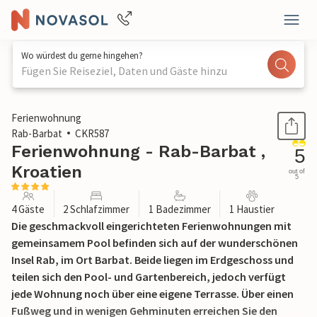
Wo würdest du gerne hingehen?
Fügen Sie Reiseziel, Daten und Gäste hinzu
1 / 38
Ferienwohnung
Rab-Barbat
CKR587
Ferienwohnung - Rab-Barbat ,
5
Kroatien
out of
5
4 Gäste
2 Schlafzimmer
1 Badezimmer
1 Haustier
Die geschmackvoll eingerichteten Ferienwohnungen mit
gemeinsamem Pool befinden sich auf der wunderschönen
Insel Rab, im Ort Barbat. Beide liegen im Erdgeschoss und
teilen sich den Pool- und Gartenbereich, jedoch verfügt
jede Wohnung noch über eine eigene Terrasse. Über einen
Fußweg und in wenigen Gehminuten erreichen Sie den