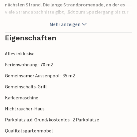
nächsten Strand. Die lange Strandpromenade, an der es
viele Strandabschnitte gibt, lädt zum Spaziergang bis zur
Altstadt von Rab ein. Empfehlenswert sind ein
Mehr anzeigen
Tagesausflug zum Paradiesstrand im Ort Lopar oder
Bootsfahrten zu versteckten Buchten entlang der Insel.
Eigenschaften
Alles inklusive
Ferienwohnung : 70 m2
Gemeinsamer Aussenpool : 35 m2
Gemeinschafts-Grill
Kaffeemaschine
Nichtraucher-Haus
Parkplatz a.d. Grund/kostenlos : 2 Parkplätze
Qualitätsgartenmöbel